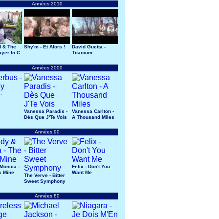
Années 2010
d & The
Shy'm - Et Alors !
David Guetta -
ayer In C
Titanium
Années 2000
-
Vanessa Paradis -
Vanessa Carlton -
Dès Que J'Te Vois
A Thousand Miles
Années 90
Monica -
Felix - Don't You
s Mine
Want Me
The Verve - Bitter
Sweet Symphony
Années 80