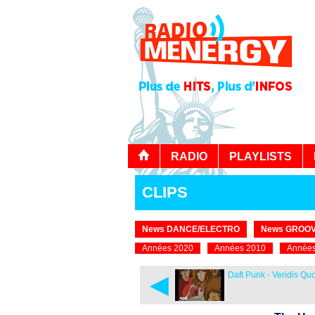
RADIO
PLAYLISTS
CLIPS
News DANCE/ELECTRO
News GROOV
Années 2020
Années 2010
Années
◄
Daft Punk - Veridis Qu