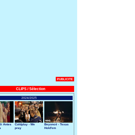
PUBLICITE
CLIPS / Sélection
2024/2025
Si Antes
Coldplay - We
Beyoncé - Texas
a
pray
Hold'em