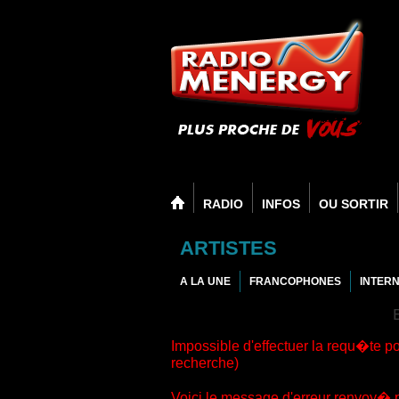
RADIO
INFOS
OU SORTIR
ARTISTES
A LA UNE
FRANCOPHONES
INTER
Impossible d'effectuer la requ�te po
recherche)
Voici le message d'erreur renvoy� 