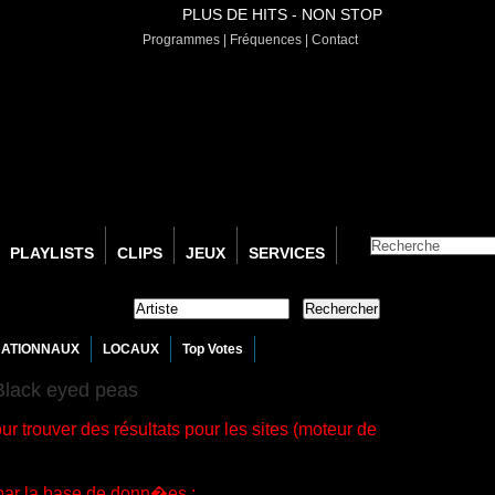
EN CE MOMENT :
PLUS DE HITS - NON STOP
Programmes
|
Fréquences
|
Contact
PLAYLISTS
CLIPS
JEUX
SERVICES
NATIONNAUX
LOCAUX
Top Votes
Black eyed peas
ur trouver des résultats pour les sites (moteur de
par la base de donn�es :