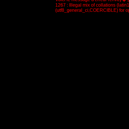
1267 : Illegal mix of collations (la
(utf8_general_ci,COERCIBLE) for op