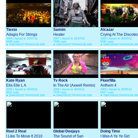
Tiesto
Samim
Alcazar
Adagio For Strings
Heater
Crying At The Discote
2004 | Ajouté le 10/07/11
2007 | Ajouté le 10/07/11
2000 | Ajouté le 30/05/11
9196 vues
7048 vues
8181 vues
►
DANCE/ELECTRO/HOUSE 2000
►
DANCE/ELECTRO/HOUSE 2000
►
DANCE/ELECTRO/HOUSE 200
Kate Ryan
Tv Rock
Floorfilla
Ella Elle L A
In The Air (Axwell Remix)
Anthem 4
2008 | Ajouté le 30/05/11
2009 | Ajouté le 30/05/11
2000 | Ajouté le 20/05/11
6611 vues
7578 vues
8417 vues
►
DANCE/ELECTRO/HOUSE 2000
►
DANCE/ELECTRO/HOUSE 2000
►
DANCE/ELECTRO/HOUSE 200
Reel 2 Real
Global Deejays
Doing Time
I Like To Move It 2010
The Sound of San
I Was A Ye Ye Girl