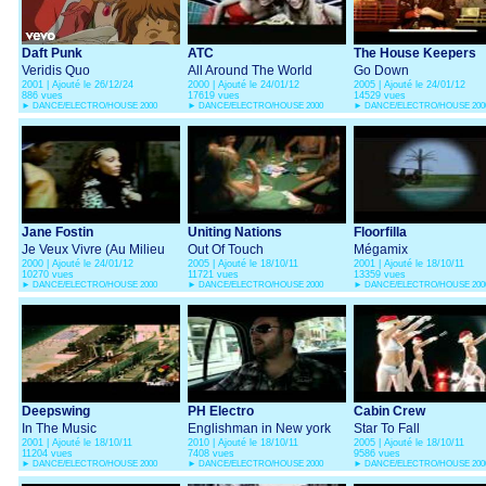
Daft Punk
ATC
The House Keepers
Veridis Quo
All Around The World
Go Down
2001 | Ajouté le 26/12/24
2000 | Ajouté le 24/01/12
2005 | Ajouté le 24/01/12
886 vues
17619 vues
14529 vues
►
DANCE/ELECTRO/HOUSE 2000
►
DANCE/ELECTRO/HOUSE 2000
►
DANCE/ELECTRO/HOUSE 200
Jane Fostin
Uniting Nations
Floorfilla
Je Veux Vivre (Au Milieu
Out Of Touch
Mégamix
2000 | Ajouté le 24/01/12
2005 | Ajouté le 18/10/11
2001 | Ajouté le 18/10/11
De La Musique)
10270 vues
11721 vues
13359 vues
►
DANCE/ELECTRO/HOUSE 2000
►
DANCE/ELECTRO/HOUSE 2000
►
DANCE/ELECTRO/HOUSE 200
Deepswing
PH Electro
Cabin Crew
In The Music
Englishman in New york
Star To Fall
2001 | Ajouté le 18/10/11
2010 | Ajouté le 18/10/11
2005 | Ajouté le 18/10/11
11204 vues
7408 vues
9586 vues
►
DANCE/ELECTRO/HOUSE 2000
►
DANCE/ELECTRO/HOUSE 2000
►
DANCE/ELECTRO/HOUSE 200