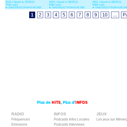
2010 | Ajouté le 20/05/11
2005 | Ajouté le 08/05/11
2001 | Ajouté le 08/05/11
(Nicola Fasano Remix)
Francisco
7034 vues
8380 vues
6386 vues
►
DANCE/ELECTRO/HOUSE 2000
►
DANCE/ELECTRO/HOUSE 2000
►
DANCE/ELECTRO/HOUSE 200
1
2
3
4
5
6
7
8
9
10
…
P
RADIO
INFOS
JEUX
Fréquences
Podcasts Infos Locales
Les jeux sur Méner
Emissions
Podcasts Interviews