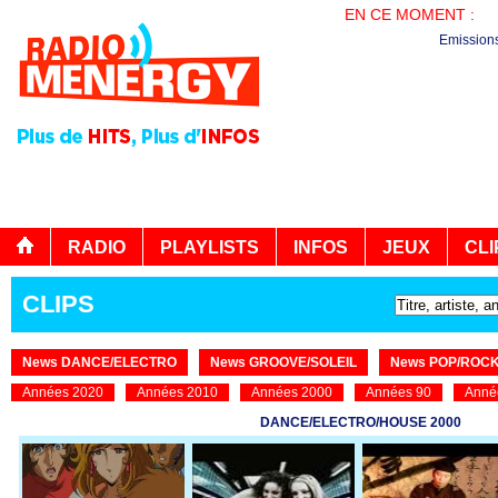
EN CE MOMENT :
PL
Emission
RADIO
PLAYLISTS
INFOS
JEUX
CLI
CLIPS
News DANCE/ELECTRO
News GROOVE/SOLEIL
News POP/ROC
Années 2020
Années 2010
Années 2000
Années 90
Anné
DANCE/ELECTRO/HOUSE 2000