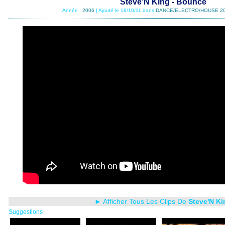
Steve'N King - Bounce
Année :
2006
| Ajouté le 18/10/11 dans
DANCE/ELECTRO/HOUSE 2
► Afficher Tous Les Clips De
Steve'N Ki
Suggestions