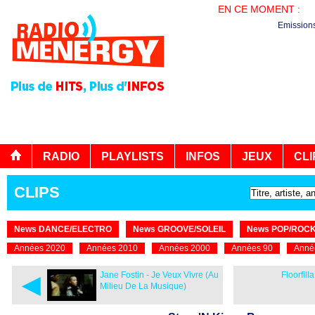
EN CE MOMENT :
LE
Emission
RADIO
PLAYLISTS
INFOS
JEUX
CLI
CLIPS
News DANCE/ELECTRO
News GROOVE/SOLEIL
News POP/ROC
Années 2020
Années 2010
Années 2000
Années 90
Anné
◄
Jane Fostin - Je Veux Vivre (Au
Floorfil
Milieu De La Musique)