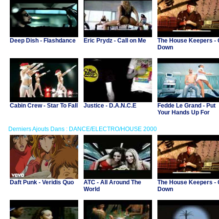
Deep Dish - Flashdance
Eric Prydz - Call on Me
The House Keepers -
Down
Cabin Crew - Star To Fall
Justice - D.A.N.C.E
Fedde Le Grand - Put
Your Hands Up For
Detroit
Derniers Ajouts Dans : DANCE/ELECTRO/HOUSE 2000
Daft Punk - Veridis Quo
ATC - All Around The
The House Keepers -
World
Down