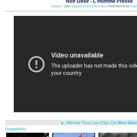
Noir Désir - L'Homme Presse
Année :
1997
| Ajouté le 07/12/10 dans
POP/ROCK 90
| 94
► Afficher Tous Les Clips De
Noir Dési
Suggestions