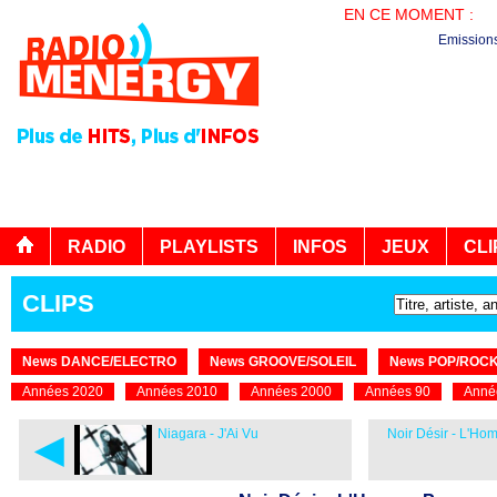
EN CE MOMENT :
LE
Emission
RADIO
PLAYLISTS
INFOS
JEUX
CLI
CLIPS
News DANCE/ELECTRO
News GROOVE/SOLEIL
News POP/ROC
Années 2020
Années 2010
Années 2000
Années 90
Anné
◄
Niagara - J'Ai Vu
Noir Désir - L'H