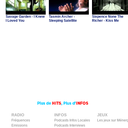
Savage Garden - I Knew
Tasmin Archer -
Sixpence None The
I Loved You
Sleeping Satellite
Richer - Kiss Me
RADIO
INFOS
JEUX
Fréquences
Podcasts Infos Locales
Les jeux sur Méner
Emissions
Podcasts Interviews