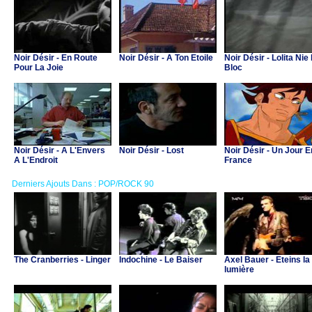
Noir Désir - En Route
Noir Désir - A Ton Etoile
Noir Désir - Lolita Nie
Pour La Joie
Bloc
Noir Désir - A L'Envers
Noir Désir - Lost
Noir Désir - Un Jour E
A L'Endroit
France
Derniers Ajouts Dans : POP/ROCK 90
The Cranberries - Linger
Indochine - Le Baiser
Axel Bauer - Eteins la
lumière