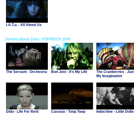
t.A.T.u. - All About Us
Derniers Ajouts Dans : POP/ROCK 2000
The Servant - Orchestra
Bon Jovi - It's My Life
The Cranberries - Jus
My Imagination
Dido - Life For Rent
Cassius - Toop Toop
Indochine - Little Dolls