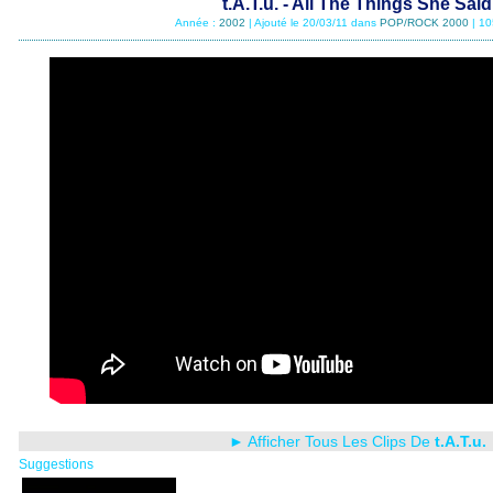
t.A.T.u. - All The Things She Said
Année :
2002
| Ajouté le 20/03/11 dans
POP/ROCK 2000
| 10
► Afficher Tous Les Clips De
t.A.T.u.
Suggestions