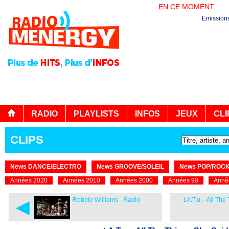
EN CE MOMENT :
LE
Emission
RADIO
PLAYLISTS
INFOS
JEUX
CLI
CLIPS
News DANCE/ELECTRO
News GROOVE/SOLEIL
News POP/ROC
Années 2020
Années 2010
Années 2000
Années 90
Anné
◄
Robbie Williams - Radio
t.A.T.u. - All Th