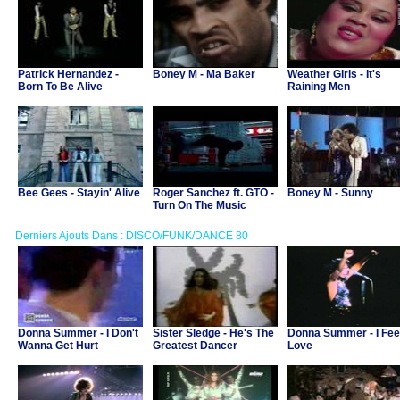
Patrick Hernandez -
Boney M - Ma Baker
Weather Girls - It's
Born To Be Alive
Raining Men
Bee Gees - Stayin' Alive
Roger Sanchez ft. GTO -
Boney M - Sunny
Turn On The Music
(Axwell Remix)
Derniers Ajouts Dans : DISCO/FUNK/DANCE 80
Donna Summer - I Don't
Sister Sledge - He's The
Donna Summer - I Fee
Wanna Get Hurt
Greatest Dancer
Love