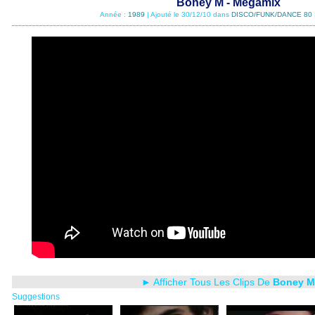
Boney M - Megamix
Année :
1989
| Ajouté le 30/12/10 dans
DISCO/FUNK/DANCE 80
► Afficher Tous Les Clips De
Boney M
Suggestions