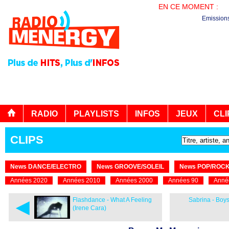
EN CE MOMENT :
EN
Emission
RADIO
PLAYLISTS
INFOS
JEUX
CLI
CLIPS
News DANCE/ELECTRO
News GROOVE/SOLEIL
News POP/ROC
Années 2020
Années 2010
Années 2000
Années 90
Anné
◄
Flashdance - What A Feeling
Sabrina - Boy
(Irene Cara)