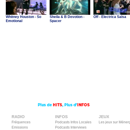
Whitney Houston - So
Sheila & B Devotion -
Off - Electrica Salsa
Emotional
Spacer
RADIO
INFOS
JEUX
Fréquences
Podcasts Infos Locales
Les jeux sur Méner
Emissions
Podcasts Interviews