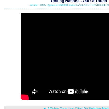
Uniting Nations - Out Of Touch
Année :
2005
| Ajouté le 18/10/11 dans
DANCE/ELECTRO/HOUSE 2
► Afficher Tous Les Clips De
Uniting Nat