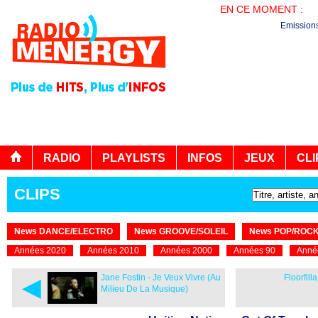
EN CE MOMENT :
PL
Emission
RADIO
PLAYLISTS
INFOS
JEUX
CLI
CLIPS
News DANCE/ELECTRO
News GROOVE/SOLEIL
News POP/ROC
Années 2020
Années 2010
Années 2000
Années 90
Anné
◄
Jane Fostin - Je Veux Vivre (Au
Floorfil
Milieu De La Musique)