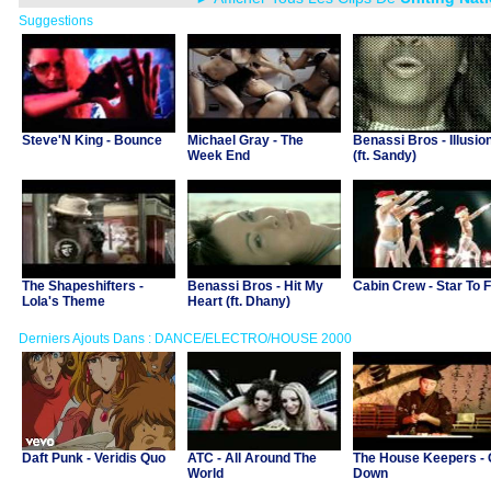
Suggestions
Steve'N King - Bounce
Michael Gray - The
Benassi Bros - Illusio
Week End
(ft. Sandy)
The Shapeshifters -
Benassi Bros - Hit My
Cabin Crew - Star To F
Lola's Theme
Heart (ft. Dhany)
Derniers Ajouts Dans : DANCE/ELECTRO/HOUSE 2000
Daft Punk - Veridis Quo
ATC - All Around The
The House Keepers -
World
Down