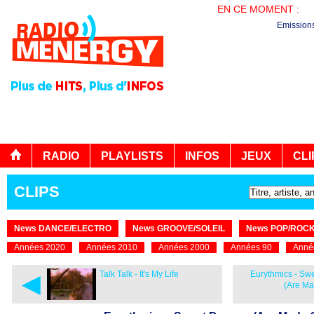
EN CE MOMENT :
LE
Emission
RADIO
PLAYLISTS
INFOS
JEUX
CLI
CLIPS
News DANCE/ELECTRO
News GROOVE/SOLEIL
News POP/ROC
Années 2020
Années 2010
Années 2000
Années 90
Anné
◄
Talk Talk - It's My Life
Eurythmics - Sw
(Are Ma