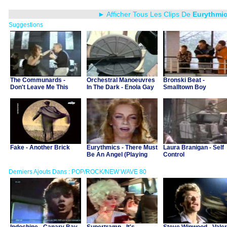
► Afficher Tous Les Clips De
Eurythmi
Suggestions
The Communards -
Orchestral Manoeuvres
Bronski Beat -
Don't Leave Me This
In The Dark - Enola Gay
Smalltown Boy
Way
Fake - Another Brick
Eurythmics - There Must
Laura Branigan - Self
Be An Angel (Playing
Control
With My Heart)
Derniers Ajouts Dans : POP/ROCK/NEW WAVE 80