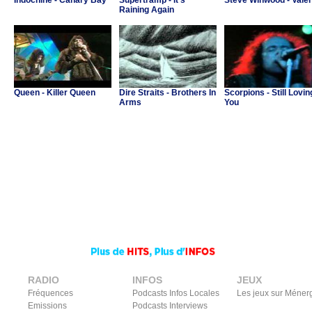
Indochine - Canary Bay
Supertramp - It's
Steve Winwood - Valer
Raining Again
Queen - Killer Queen
Dire Straits - Brothers In
Scorpions - Still Lovin
Arms
You
RADIO
INFOS
JEUX
Fréquences
Podcasts Infos Locales
Les jeux sur Méner
Emissions
Podcasts Interviews