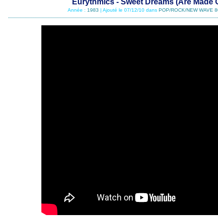
Eurythmics - Sweet Dreams (Are Made O
Année :
1983
| Ajouté le 07/12/10 dans
POP/ROCK/NEW WAVE 8