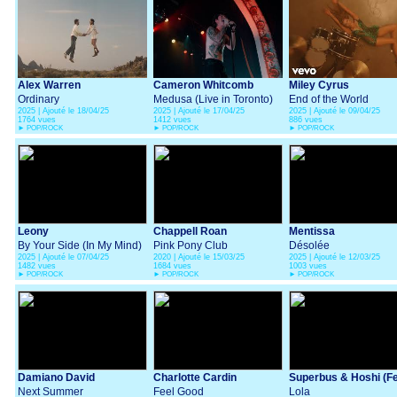
Alex Warren
Cameron Whitcomb
Miley Cyrus
Ordinary
Medusa (Live in Toronto)
End of the World
2025 | Ajouté le 18/04/25
2025 | Ajouté le 17/04/25
2025 | Ajouté le 09/04/25
1764 vues
1412 vues
886 vues
►
POP/ROCK
►
POP/ROCK
►
POP/ROCK
Leony
Chappell Roan
Mentissa
By Your Side (In My Mind)
Pink Pony Club
Désolée
2025 | Ajouté le 07/04/25
2020 | Ajouté le 15/03/25
2025 | Ajouté le 12/03/25
1482 vues
1684 vues
1003 vues
►
POP/ROCK
►
POP/ROCK
►
POP/ROCK
Damiano David
Charlotte Cardin
Superbus & Hoshi (Fe
Next Summer
Feel Good
Nicola Sirkis)
Lola