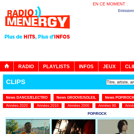
EN CE MOMENT :
AG
Emission
RADIO
PLAYLISTS
INFOS
JEUX
CLI
CLIPS
News DANCE/ELECTRO
News GROOVE/SOLEIL
News POP/ROC
Années 2020
Années 2010
Années 2000
Années 90
Anné
POP/ROCK