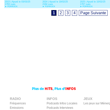
2015 | Ajouté le 03/03/25
2024 | Ajouté le 19/02/25
2025 | Ajouté le 10/02/25
1763 vues
2164 vues
1767 vues
►
POP/ROCK
►
POP/ROCK
►
POP/ROCK
1
2
3
4
Page Suivante
RADIO
INFOS
JEUX
Fréquences
Podcasts Infos Locales
Les jeux sur Méner
Emissions
Podcasts Interviews