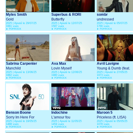
Myles Smith
Superbus & RORI
sombr
Gold
Butterfly
undressed
2025 | Ajouté le 29/07/25
2025 | Ajouté le 12/07/25
2025 | Ajouté le 05/07/25
1661 vues
1587 vues
1766 vues
►
POP/ROCK
►
POP/ROCK
►
POP/ROCK
Sabrina Carpenter
Ava Max
Avril Lavigne
Manchild
Lovin Myself
Young & Dumb (feat.
2025 | Ajouté le 13/06/25
2025 | Ajouté le 12/06/25
2025 | Ajouté le 27/05/25
Simple Plan)
1882 vues
1980 vues
1973 vues
►
POP/ROCK
►
POP/ROCK
►
POP/ROCK
Benson Boone
Indochine
Maroon 5
Sorry Im Here For
L'amour fou
Priceless (ft. LISA)
2025 | Ajouté le 19/05/25
2025 | Ajouté le 11/05/25
2025 | Ajouté le 05/05/25
Someone Else
1488 vues
1454 vues
1078 vues
►
POP/ROCK
►
POP/ROCK
►
POP/ROCK