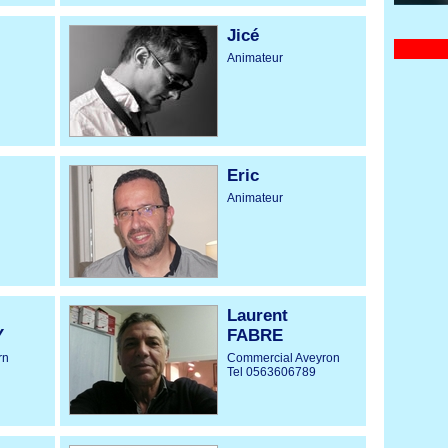
Jicé
Animateur
Eric
Animateur
Laurent
Y
FABRE
rn
Commercial Aveyron
Tel 0563606789