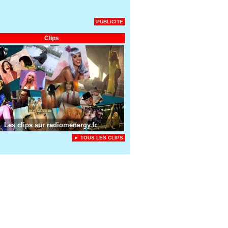
PUBLICITE
Clips
Les clips sur radiomenergy.fr
► TOUS LES CLIPS