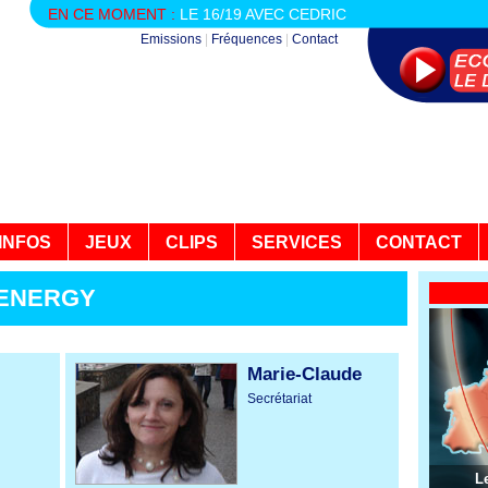
EN CE MOMENT :
LE 16/19 AVEC CEDRIC
Emissions
|
Fréquences
|
Contact
INFOS
JEUX
CLIPS
SERVICES
CONTACT
MENERGY
Marie-Claude
Secrétariat
L