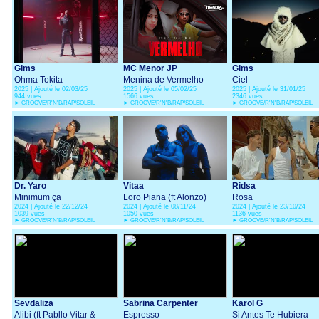
Gims
MC Menor JP
Gims
Ohma Tokita
Menina de Vermelho
Ciel
2025 | Ajouté le 02/03/25
2025 | Ajouté le 05/02/25
2025 | Ajouté le 31/01/25
944 vues
1566 vues
2346 vues
►
GROOVE/R'N'B/RAP/SOLEIL
►
GROOVE/R'N'B/RAP/SOLEIL
►
GROOVE/R'N'B/RAP/SOLEIL
Dr. Yaro
Vitaa
Ridsa
Minimum ça
Loro Piana (ft Alonzo)
Rosa
2024 | Ajouté le 22/12/24
2024 | Ajouté le 08/11/24
2024 | Ajouté le 23/10/24
1039 vues
1050 vues
1136 vues
►
GROOVE/R'N'B/RAP/SOLEIL
►
GROOVE/R'N'B/RAP/SOLEIL
►
GROOVE/R'N'B/RAP/SOLEIL
Sevdaliza
Sabrina Carpenter
Karol G
Alibi (ft Pabllo Vitar &
Espresso
Si Antes Te Hubiera