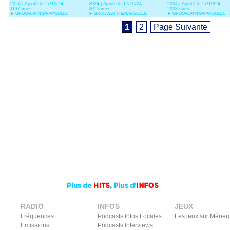
2024 | Ajouté le 17/10/24
2024 | Ajouté le 17/10/24
2024 | Ajouté le 17/10/24
Yseult)
Conocido
1137 vues
2015 vues
2033 vues
►
GROOVE/R'N'B/RAP/SOLEIL
►
GROOVE/R'N'B/RAP/SOLEIL
►
GROOVE/R'N'B/RAP/SOLEIL
1
2
Page Suivante
RADIO
INFOS
JEUX
Fréquences
Podcasts Infos Locales
Les jeux sur Méner
Emissions
Podcasts Interviews