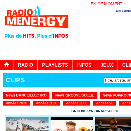
EN CE MOMENT :
PL
Emission
RADIO
PLAYLISTS
INFOS
JEUX
CLI
CLIPS
News DANCE/ELECTRO
News GROOVE/SOLEIL
News POP/ROC
Années 2020
Années 2010
Années 2000
Années 90
Anné
GROOVE/R'N'B/RAP/SOLEIL