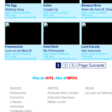
The Egg
Usher
Benassi Bros
Walking Away
Caught Up
Make Me Feel (ft. Dha
2005 | Ajouté le 20/02/11
2005 | Ajouté le 13/02/11
2005 | Ajouté le 13/02/11
4402 vues
3671 vues
5854 vues
►
DANCE/ELECTRO/HOUSE 2000
►
GROOVE/R'N'B/RAP/SOLEIL 2000
►
DANCE/ELECTRO/HOUSE 200
Freemasons
Amel Bent
Lord Kossity
Love on my Mind (ft
Ma Philosophie
Hey sexy wow
2005 | Ajouté le 30/01/11
2005 | Ajouté le 30/01/11
2005 | Ajouté le 30/01/11
Amanda Wilson)
4977 vues
3938 vues
3760 vues
►
DANCE/ELECTRO/HOUSE 2000
►
GROOVE/R'N'B/RAP/SOLEIL 2000
►
GROOVE/R'N'B/RAP/SOLEIL 2
1
2
3
Page Suivante
RADIO
INFOS
JEUX
Fréquences
Podcasts Infos Locales
Les jeux sur Méner
Emissions
Podcasts Interviews
L'équipe
Météo Locale
Historique
Contactez Nous