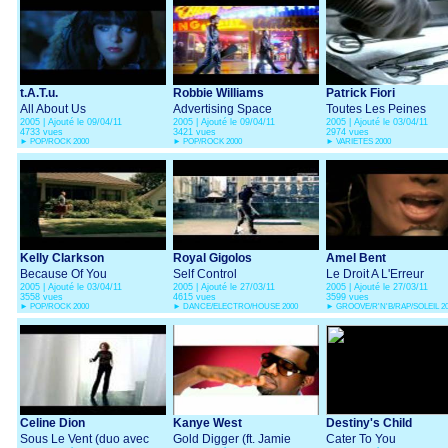
t.A.T.u.
Robbie Williams
Patrick Fiori
All About Us
Advertising Space
Toutes Les Peines
2005 | Ajouté le 09/04/11
2005 | Ajouté le 09/04/11
2005 | Ajouté le 03/04/11
4733 vues
3421 vues
2974 vues
►
POP/ROCK 2000
►
POP/ROCK 2000
►
VARIETES 2000
Kelly Clarkson
Royal Gigolos
Amel Bent
Because Of You
Self Control
Le Droit A L'Erreur
2005 | Ajouté le 03/04/11
2005 | Ajouté le 27/03/11
2005 | Ajouté le 27/03/11
3558 vues
4615 vues
3599 vues
►
POP/ROCK 2000
►
DANCE/ELECTRO/HOUSE 2000
►
GROOVE/R'N'B/RAP/SOLEIL 2
Celine Dion
Kanye West
Destiny's Child
Sous Le Vent (duo avec
Gold Digger (ft. Jamie
Cater To You