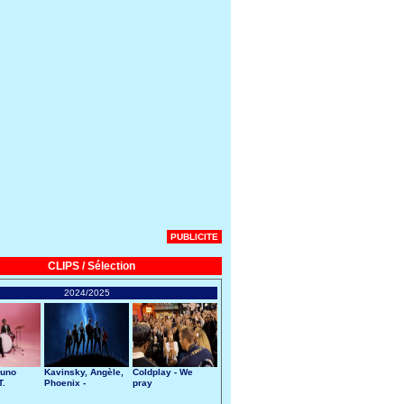
PUBLICITE
CLIPS / Sélection
2024/2025
runo
Kavinsky, Angèle,
Coldplay - We
T.
Phoenix -
pray
Nightcall