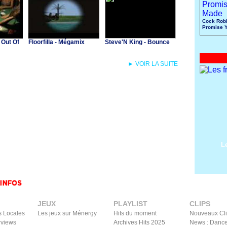
Cock Robi
Promise 
Made
 Out Of
Floorfilla - Mégamix
Steve'N King - Bounce
► VOIR LA SUITE
L
JEUX
PLAYLIST
CLIPS
s Locales
Les jeux sur Ménergy
Hits du moment
Nouveaux Cl
rviews
Archives Hits 2025
News : Dance