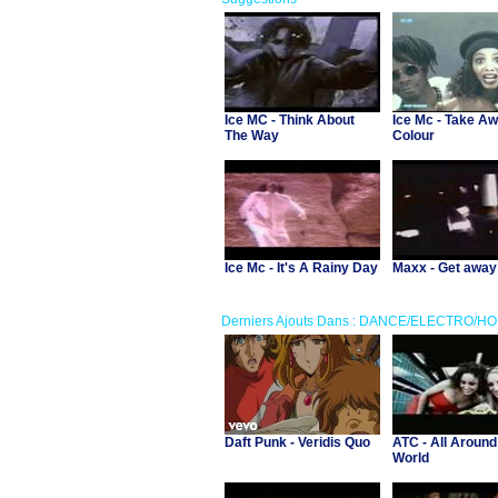
Ice MC - Think About
Ice Mc - Take A
The Way
Colour
Ice Mc - It's A Rainy Day
Maxx - Get away
Derniers Ajouts Dans : DANCE/ELECTRO/H
Daft Punk - Veridis Quo
ATC - All Around
World