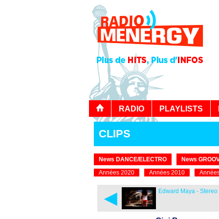
RADIO
PLAYLISTS
CLIPS
News DANCE/ELECTRO
News GROOV
Années 2020
Années 2010
Années
◄
Edward Maya - Stereo