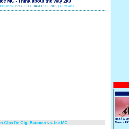
 Ice MC - Think about the way 2k9
03/10 dans
DANCE/ELECTRO/HOUSE 2000
| 4379 vues
Rosé & B
es Clips De
Gigi Barocco vs. Ice MC
Mars - AP