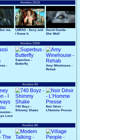
Années 2010
 Sur ma
LMFAO - Sexy and
David Guetta -
I Know It
She Wolf
Années 2000
Superbus -
Butterfly
ros -
Amy Winehouse -
Rehab
Années 90
740 Boyz -
Noir Désir -
Shimmy Shake
L'Homme Presse
ouston -
ways Love
Années 80