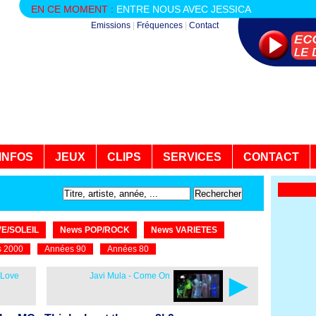
EN CE MOMENT :
ENTRE NOUS AVEC JESSICA
Emissions
|
Fréquences
|
Contact
INFOS
JEUX
CLIPS
SERVICES
CONTACT
E/SOLEIL
News POP/ROCK
News VARIETES
 2000
Années 90
Années 80
►
 Love
Javi Mula - Come On