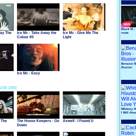
Black M -
way The
Ice Mc - Take Away the
Ice Mc - Give Me The
route
Colour 95
Light
Benassi B
Illusion
Ice Mc - Easy
OUSE 2000
Whitney H
I Will Al
You
 The
The House Keepers - Go
Axwell - I Found U
Down