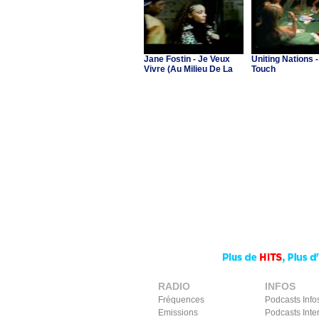
Jane Fostin - Je Veux
Uniting Nations -
Vivre (Au Milieu De La
Touch
Musique)
RADIO
INFOS
Fréquences
Podcasts Info
Emissions
Podcasts Inte