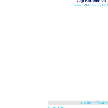
Gigi Barocco vs.
Année :
2009
| Ajouté le 09/
► Afficher Tous L
Suggestions