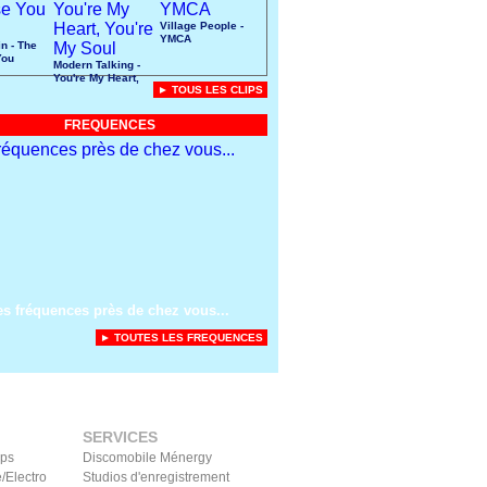
Village People -
YMCA
n - The
You
Modern Talking -
You're My Heart,
► TOUS LES CLIPS
You're My Soul
FREQUENCES
es fréquences près de chez vous...
► TOUTES LES FREQUENCES
SERVICES
ips
Discomobile Ménergy
/Electro
Studios d'enregistrement