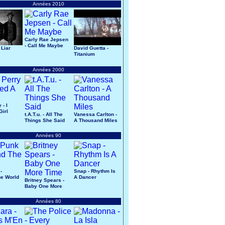
Années 2010
Carly Rae Jepsen
- Call Me Maybe
 Liar
David Guetta -
Titanium
Années 2000
 - I
Girl
t.A.T.u. - All The
Vanessa Carlton -
Things She Said
A Thousand Miles
Années 90
-
Snap - Rhythm Is
e World
A Dancer
Britney Spears -
Baby One More
Time
Années 80