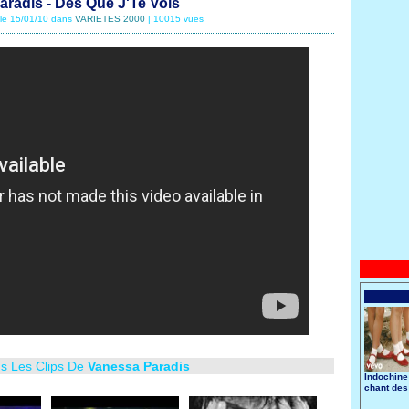
radis - Dès Que J'Te Vois
 le 15/01/10 dans
VARIETES 2000
| 10015 vues
us Les Clips De
Vanessa Paradis
Indochine
chant des