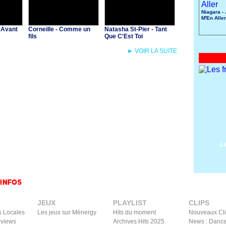
Niagara -
M'En Aller
 Avant
Corneille - Comme un
Natasha St-Pier - Tant
fils
Que C'Est Toi
► VOIR LA SUITE
L
JEUX
PLAYLIST
CLIPS
s Locales
Les jeux sur Ménergy
Hits du moment
Nouveaux Cl
rviews
Archives Hits 2025
News : Dance