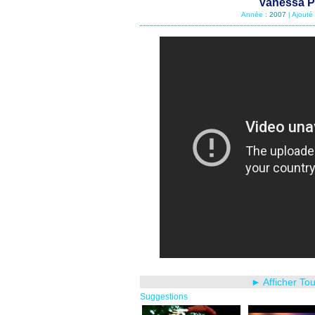
Vanessa Pa
Année :
2007
| Ajouté
► Afficher To
Suggestions