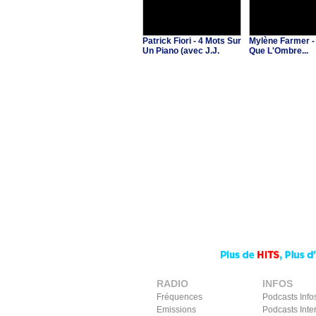
Patrick Fiori - 4 Mots Sur
Mylène Farmer -
Un Piano (avec J.J.
Que L'Ombre...
Goldman & C.Ricol)
RADIO
INFOS
Fréquences
Podcasts Info
Emissions
Podcasts Inte