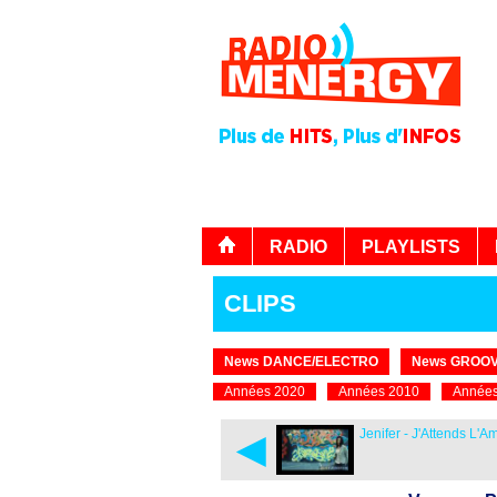
RADIO
PLAYLISTS
CLIPS
News DANCE/ELECTRO
News GROOV
Années 2020
Années 2010
Années
◄
Jenifer - J'Attends L'A