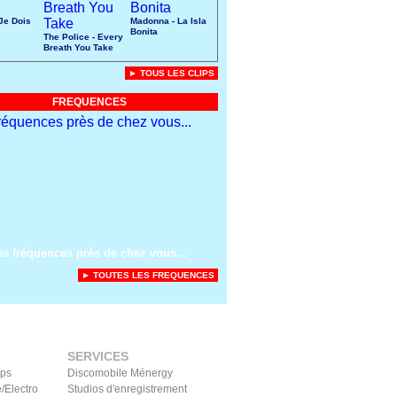
 Je Dois
Madonna - La Isla
Bonita
The Police - Every
Breath You Take
► TOUS LES CLIPS
FREQUENCES
es fréquences près de chez vous...
► TOUTES LES FREQUENCES
SERVICES
ips
Discomobile Ménergy
/Electro
Studios d'enregistrement