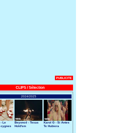
PUBLICITE
CLIPS / Sélection
2024/2025
 - Le
Beyoncé - Texas
Karol G - Si Antes
 cygnes
Hold'em
Te Hubiera
Conocido