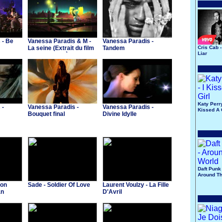
 - Be
Vanessa Paradis & M -
Vanessa Paradis -
La seine (Extrait du film
Tandem
Cris Cab -
Liar
"Un monstre à Paris")
Katy Perry
 -
Vanessa Paradis -
Vanessa Paradis -
Kissed A 
Bouquet final
Divine Idylle
Daft Punk 
Around Th
Mon
Sade - Soldier Of Love
Laurent Voulzy - La Fille
an
D'Avril