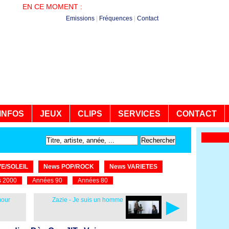
EN CE MOMENT :
BONJOUR LA REGION - WEEK-END
Emissions
|
Fréquences
|
Contact
INFOS
JEUX
CLIPS
SERVICES
CONTACT
E/SOLEIL
News POP/ROCK
News VARIETES
 2000
Années 90
Années 80
►
mour
Zazie - Je suis un homme