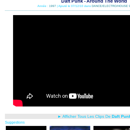
Daft Punk - Around The World
Année :
1997
| Ajouté le 07/12/10 dans
DANCE/ELECTRO/HOUSE 
► Afficher Tous Les Clips De
Daft Pun
Suggestions