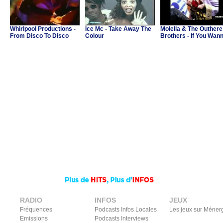
Whirlpool Productions -
Ice Mc - Take Away The
Molella & The Outhere
From Disco To Disco
Colour
Brothers - If You Wan
Party
RADIO
INFOS
JEUX
Fréquences
Podcasts Infos Locales
Les jeux sur Méner
Emissions
Podcasts Interviews