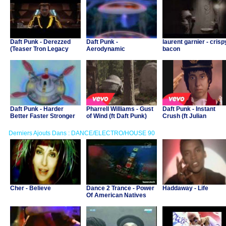
Daft Punk - Derezzed
Daft Punk -
laurent garnier - crisp
(Teaser Tron Legacy
Aerodynamic
bacon
Music Video)
Daft Punk - Harder
Pharrell Williams - Gust
Daft Punk - Instant
Better Faster Stronger
of Wind (ft Daft Punk)
Crush (ft Julian
Casablancas)
Derniers Ajouts Dans : DANCE/ELECTRO/HOUSE 90
Cher - Believe
Dance 2 Trance - Power
Haddaway - Life
Of American Natives