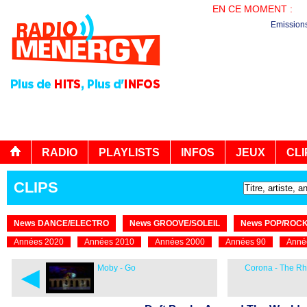
EN CE MOMENT :
BO
Emission
RADIO
PLAYLISTS
INFOS
JEUX
CLI
CLIPS
News DANCE/ELECTRO
News GROOVE/SOLEIL
News POP/ROC
Années 2020
Années 2010
Années 2000
Années 90
Anné
◄
Moby - Go
Corona - The Rh