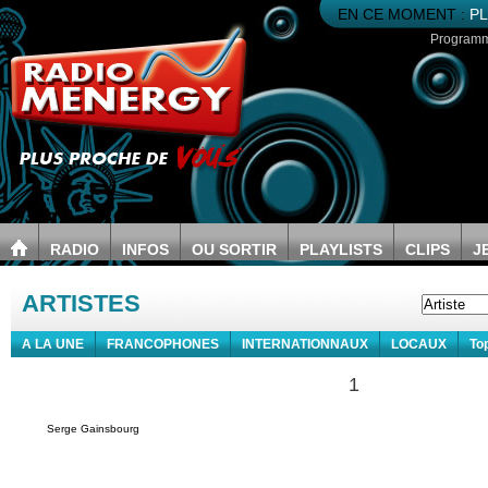
EN CE MOMENT :
PL
Program
RADIO
INFOS
OU SORTIR
PLAYLISTS
CLIPS
J
ARTISTES
A LA UNE
FRANCOPHONES
INTERNATIONNAUX
LOCAUX
To
1
Serge Gainsbourg