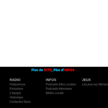
RADIO
INFOS
JEUX
Fréquences
Podcasts Infos Locales
Les jeux sur Méner
Emissions
Podcasts Interviews
L'équipe
Météo Locale
Historique
Contactez Nous