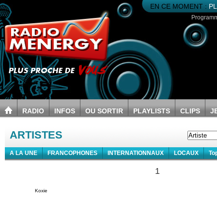
EN CE MOMENT :
PL
Program
RADIO
INFOS
OU SORTIR
PLAYLISTS
CLIPS
J
ARTISTES
A LA UNE
FRANCOPHONES
INTERNATIONNAUX
LOCAUX
To
1
Koxie