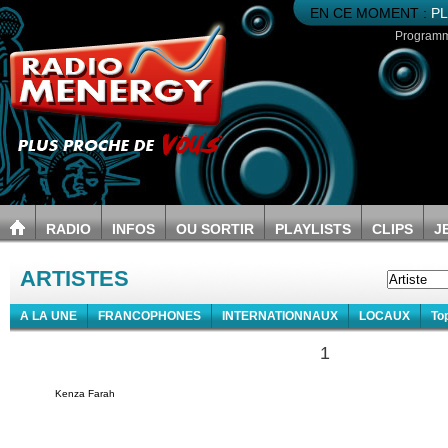
EN CE MOMENT :
PL
Program
RADIO
INFOS
OU SORTIR
PLAYLISTS
CLIPS
J
ARTISTES
A LA UNE
FRANCOPHONES
INTERNATIONNAUX
LOCAUX
To
1
Kenza Farah