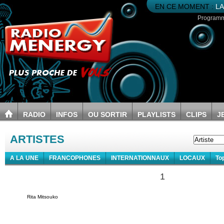
EN CE MOMENT :
LA
Program
RADIO
INFOS
OU SORTIR
PLAYLISTS
CLIPS
J
ARTISTES
A LA UNE
FRANCOPHONES
INTERNATIONNAUX
LOCAUX
To
1
Rita Mitsouko