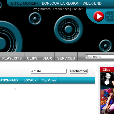
EN CE MOMENT :
BONJOUR LA REGION - WEEK-END
Programmes
|
Fréquences
|
Contact
PLAYLISTS
CLIPS
JEUX
SERVICES
Clips
NATIONNAUX
LOCAUX
Top Votes
1