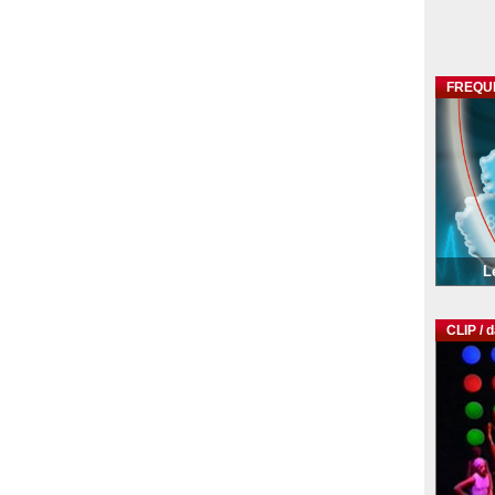
FREQU
L
CLIP / 