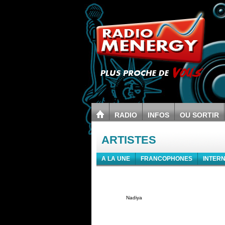
RADIO
INFOS
OU SORTIR
ARTISTES
A LA UNE
FRANCOPHONES
INTER
Nadiya