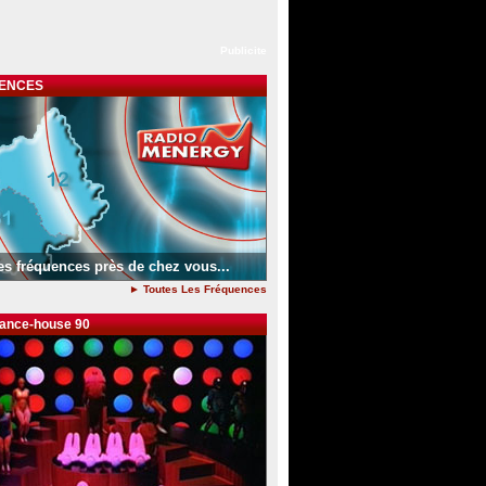
Publicite
ENCES
es fréquences près de chez vous...
► Toutes Les Fréquences
dance-house 90