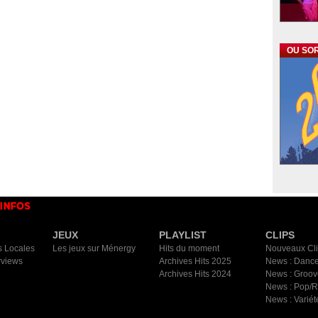
OU SOR
JEUX
PLAYLIST
CLIPS
s Locales
Les jeux sur Ménergy
Hits du moment
Nouveaux Cl
rviews
Archives Hits 2025
News : Dance
Archives Hits 2024
News : Groov
News : Pop/
News : Variét