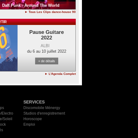
Daft Punk - Around The World
► Tous Les Clips dance-house 90
TIR
Pause Guitare
2022
ALBI
du 6 au 10 juillet 2022
+ de détails
► L'Agenda Complet
SERVICES
ips
Discomobile Ménergy
/Electro
Studios d'enregistrement
e/Soleil
Horoscope
Rock
Emploi
és