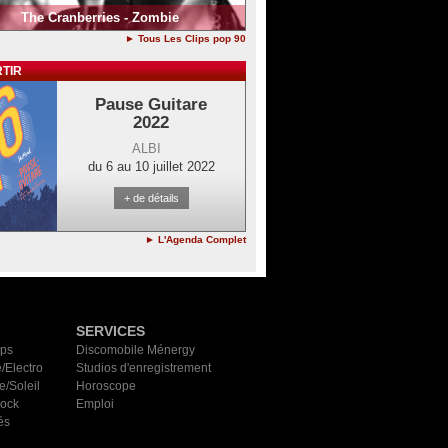
The Cranberries - Zombie
► Tous Les Clips pop 90
TIR
Pause Guitare
2022
ALBI
du 6 au 10 juillet 2022
+ de détails
► L'Agenda Complet
SERVICES
ips
Discomobile Ménergy
/Electro
Studios d'enregistrement
e/Soleil
Horoscope
Rock
Emploi
és