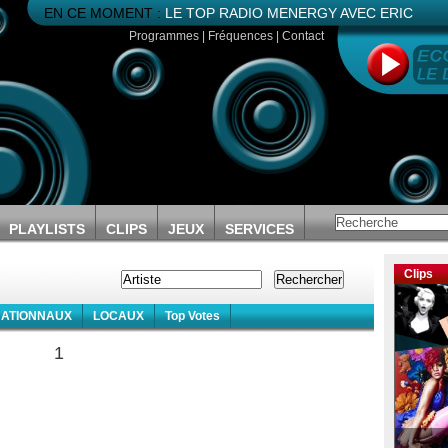
EN CE MOMENT :
LE TOP RADIO MENERGY AVEC ERIC
Programmes
|
Fréquences
|
Contact
PLAYLISTS
CLIPS
JEUX
SERVICES
Clips
NATIONNAUX
LOCAUX
Top Votes
1