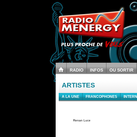
RADIO
INFOS
OU SORTIR
ARTISTES
A LA UNE
FRANCOPHONES
INTER
Renan Luce