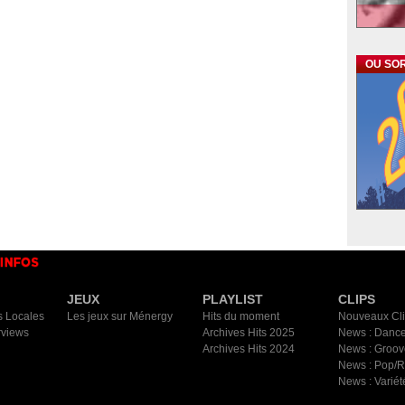
OU SOR
JEUX
PLAYLIST
CLIPS
s Locales
Les jeux sur Ménergy
Hits du moment
Nouveaux Cl
rviews
Archives Hits 2025
News : Dance
Archives Hits 2024
News : Groov
News : Pop/
News : Variét