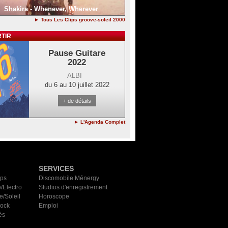
Shakira - Whenever, Wherever
► Tous Les Clips groove-soleil 2000
TIR
Pause Guitare
2022
ALBI
du 6 au 10 juillet 2022
+ de détails
► L'Agenda Complet
SERVICES
ips
Discomobile Ménergy
/Electro
Studios d'enregistrement
e/Soleil
Horoscope
Rock
Emploi
és