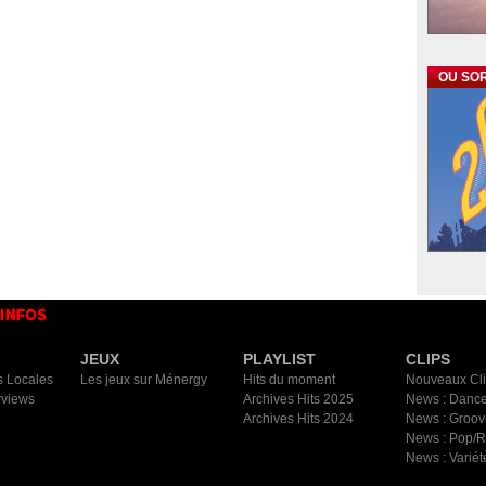
OU SOR
JEUX
PLAYLIST
CLIPS
s Locales
Les jeux sur Ménergy
Hits du moment
Nouveaux Cl
rviews
Archives Hits 2025
News : Dance
Archives Hits 2024
News : Groov
News : Pop/
News : Variét