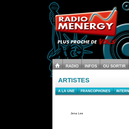
RADIO
INFOS
OU SORTIR
ARTISTES
A LA UNE
FRANCOPHONES
INTER
Jena Lee