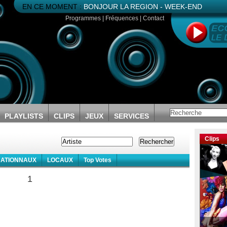
EN CE MOMENT :
BONJOUR LA REGION - WEEK-END
Programmes
|
Fréquences
|
Contact
PLAYLISTS
CLIPS
JEUX
SERVICES
Clips
NATIONNAUX
LOCAUX
Top Votes
1