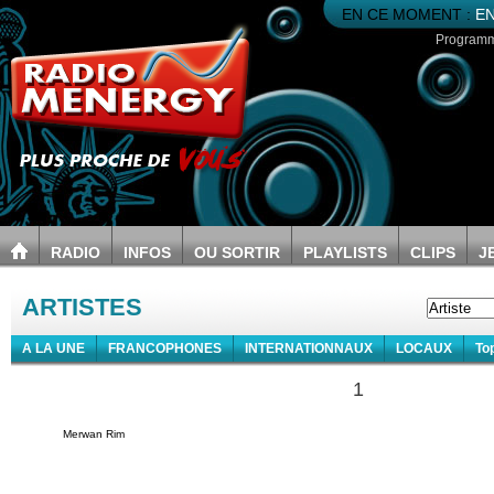
EN CE MOMENT :
EN
Program
RADIO
INFOS
OU SORTIR
PLAYLISTS
CLIPS
J
ARTISTES
A LA UNE
FRANCOPHONES
INTERNATIONNAUX
LOCAUX
To
1
Merwan Rim