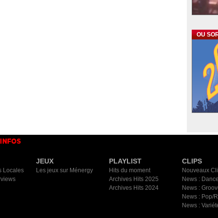
OU SOR
JEUX
PLAYLIST
CLIPS
s Locales
Les jeux sur Ménergy
Hits du moment
Nouveaux Cl
rviews
Archives Hits 2025
News : Dance
Archives Hits 2024
News : Groov
News : Pop/
News : Variét