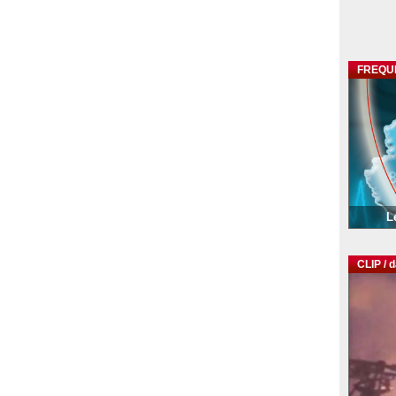
FREQU
L
CLIP / 