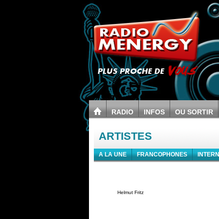
RADIO
INFOS
OU SORTIR
ARTISTES
A LA UNE
FRANCOPHONES
INTER
Helmut Fritz