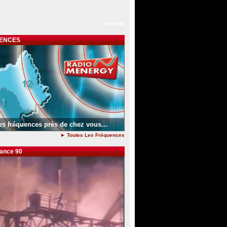
Publicite
ENCES
es fréquences près de chez vous...
► Toutes Les Fréquences
dance 90