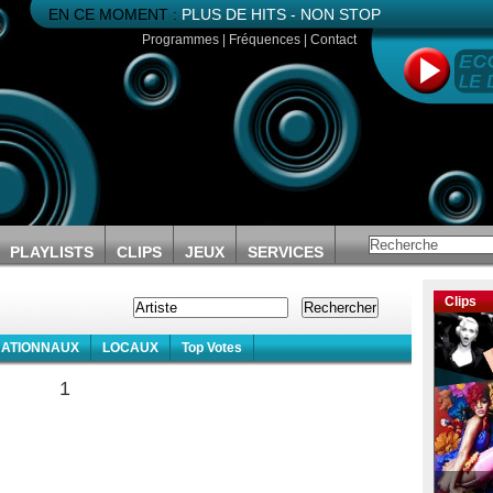
EN CE MOMENT :
PLUS DE HITS - NON STOP
Programmes
|
Fréquences
|
Contact
PLAYLISTS
CLIPS
JEUX
SERVICES
Clips
NATIONNAUX
LOCAUX
Top Votes
1