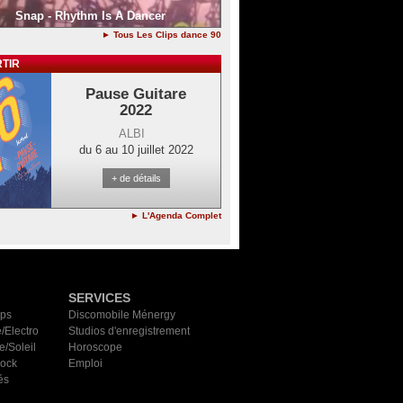
Snap - Rhythm Is A Dancer
► Tous Les Clips dance 90
TIR
Pause Guitare
2022
ALBI
du 6 au 10 juillet 2022
+ de détails
► L'Agenda Complet
SERVICES
ips
Discomobile Ménergy
/Electro
Studios d'enregistrement
e/Soleil
Horoscope
Rock
Emploi
és