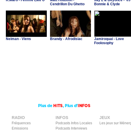
K.Maro - Femme Like U
Matt Houston -
Jay Z & Beyoncé - '03
Cendrillon Du Ghetto
Bonnie & Clyde
Neïman - Viens
Brandy - Afrodisiac
Jamiroquai - Love
Foolosophy
RADIO
INFOS
JEUX
Fréquences
Podcasts Infos Locales
Les jeux sur Méner
Emissions
Podcasts Interviews