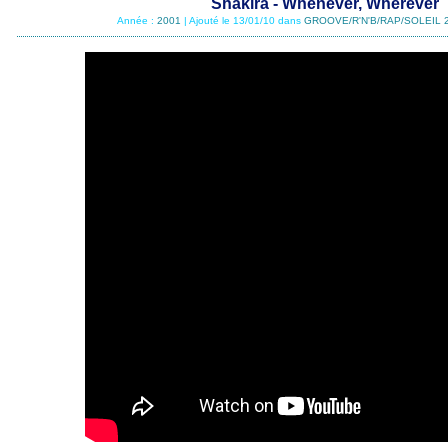
Shakira - Whenever, Wherever
Année :
2001
| Ajouté le 13/01/10 dans
GROOVE/R'N'B/RAP/SOLEIL 