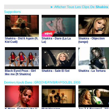
► Afficher Tous Les Clips De
Shakira
Suggestions
Shakira - Did It Again (ft.
Shakira - Dare (La La
Shakira - Objection
Kid Cudi)
La)
(tango)
Black Eyed Peas - Girl
Shakira - Sale El Sol
Shakira - La Tortura
like me (ft Shakira)
Derniers Ajouts Dans : GROOVE/R'N'B/RAP/SOLEIL 2000