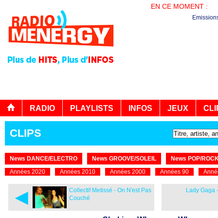
EN CE MOMENT :
AG
Emission
RADIO
PLAYLISTS
INFOS
JEUX
CLI
CLIPS
News DANCE/ELECTRO
News GROOVE/SOLEIL
News POP/ROC
Années 2020
Années 2010
Années 2000
Années 90
Anné
◄
Collectif Metissé - On N'est Pas
Lady Gaga -
Couché