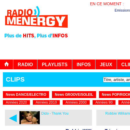
EN CE MOMENT :
PL
Emission
RADIO
PLAYLISTS
INFOS
JEUX
CLI
CLIPS
News DANCE/ELECTRO
News GROOVE/SOLEIL
News POP/ROC
Années 2020
Années 2010
Années 2000
Années 90
Anné
◄
Dido - Thank You
Robbie Williams