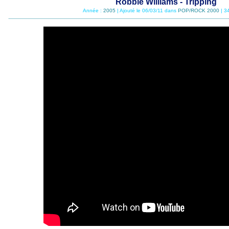
Robbie Williams - Tripping
Année :
2005
| Ajouté le 06/03/11 dans
POP/ROCK 2000
| 3