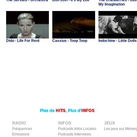
The Servant - Orchestra
Bon Jovi - It's My Life
The Cranberries - Jus
My Imagination
Dido - Life For Rent
Cassius - Toop Toop
Indochine - Little Dolls
RADIO
INFOS
JEUX
Fréquences
Podcasts Infos Locales
Les jeux sur Méner
Emissions
Podcasts Interviews