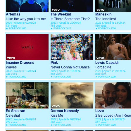
Artemas
The Weeknd
Maneskin
i like the way you kiss me
Is There Someone Else?
The loneliest
2024 | Ajouté le 02/03/25
2023 | Ajouté le 20/09/24
2022 | Ajouté le 14/09/24
734 vues
785 vues
836 vues
►
POP/ROCK 2020
►
POP/ROCK 2020
►
POP/ROCK 2020
Imagine Dragons
Pink
Lewis Capaldi
Waves
Never Gonna Not Dance
Forget Me
2022 | Ajouté le 13/09/24
2022 | Ajouté le 11/09/24
2022 | Ajouté le 09/09/24
Again
744 vues
883 vues
888 vues
►
POP/ROCK 2020
►
POP/ROCK 2020
►
POP/ROCK 2020
Ed Sheeran
Dermot Kennedy
Lizzo
Celestial
Kiss Me
2 Be Loved (Am I Rea
2022 | Ajouté le 09/09/24
2022 | Ajouté le 09/09/24
2022 | Ajouté le 08/09/24
722 vues
660 vues
647 vues
►
POP/ROCK 2020
►
POP/ROCK 2020
►
POP/ROCK 2020