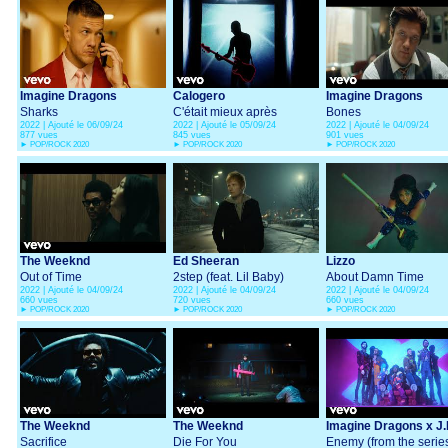
Imagine Dragons
Calogero
Imagine Dragons
Sharks
C'était mieux après
Bones
2022 | Ajouté le 06/09/24
2022 | Ajouté le 05/09/24
2022 | Ajouté le 04/09/24
877 vues
845 vues
901 vues
►
POP/ROCK 2020
►
POP/ROCK 2020
►
POP/ROCK 2020
The Weeknd
Ed Sheeran
Lizzo
Out of Time
2step (feat. Lil Baby)
About Damn Time
2022 | Ajouté le 04/09/24
2022 | Ajouté le 04/09/24
2022 | Ajouté le 04/09/24
660 vues
720 vues
660 vues
►
POP/ROCK 2020
►
POP/ROCK 2020
►
POP/ROCK 2020
The Weeknd
The Weeknd
Imagine Dragons x J.
Sacrifice
Die For You
Enemy (from the serie