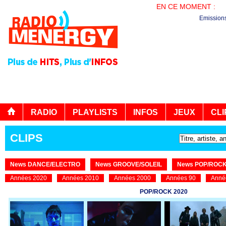
EN CE MOMENT :
B
Emission
RADIO
PLAYLISTS
INFOS
JEUX
CLI
CLIPS
News DANCE/ELECTRO
News GROOVE/SOLEIL
News POP/ROC
Années 2020
Années 2010
Années 2000
Années 90
Anné
POP/ROCK 2020