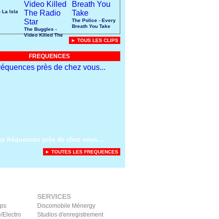
 La Isla
The Police - Every
Breath You Take
The Buggles -
Video Killed The
► TOUS LES CLIPS
Radio Star
FREQUENCES
es fréquences près de chez vous...
► TOUTES LES FREQUENCES
SERVICES
ips
Discomobile Ménergy
/Electro
Studios d'enregistrement