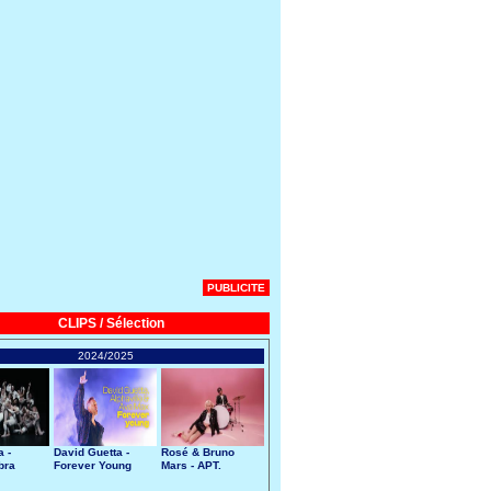
PUBLICITE
CLIPS / Sélection
2024/2025
 -
David Guetta -
Rosé & Bruno
bra
Forever Young
Mars - APT.