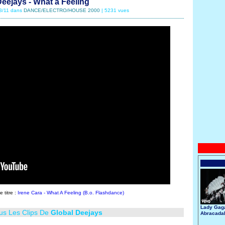
Deejays - What a Feeling
03/11 dans
DANCE/ELECTRO/HOUSE 2000
| 5231 vues
e titre :
Irene Cara - What A Feeling (B.o. Flashdance)
Lady Gaga
ous Les Clips De
Global Deejays
Abracada