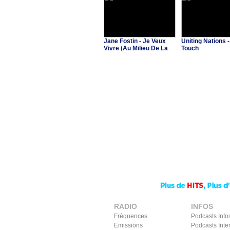
Jane Fostin - Je Veux
Uniting Nations -
Vivre (Au Milieu De La
Touch
Musique)
RADIO
INFOS
Fréquences
Podcasts Info
Emissions
Podcasts Inte