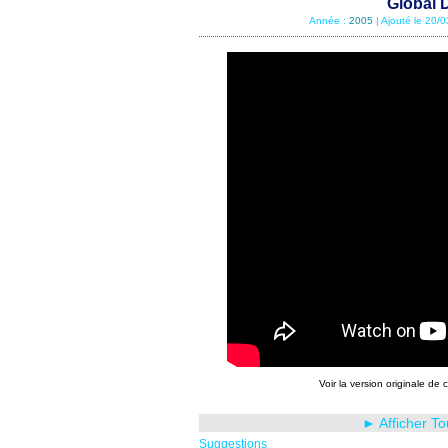
Global 
Année :
2005
| Ajouté le 20/
Voir la version originale de c
► Afficher T
Suggestions