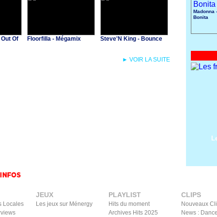
Madonna -
Bonita
 Out Of
Floorfilla - Mégamix
Steve'N King - Bounce
► VOIR LA SUITE
L
JEUX
PLAYLIST
CLIPS
s Locales
Les jeux sur Ménergy
Hits du moment
Nouveaux Cl
rviews
Archives Hits 2025
News : Dance