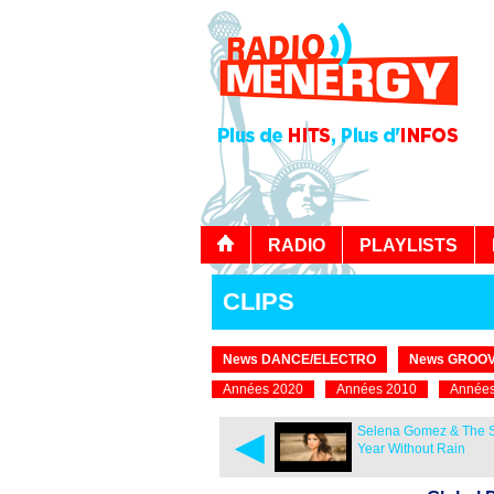
RADIO
PLAYLISTS
CLIPS
News DANCE/ELECTRO
News GROOV
Années 2020
Années 2010
Années
◄
Selena Gomez & The S
Year Without Rain