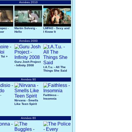
Années 2010
opez -
Martin Solveig -
LMFAO - Sexy and
oor
Hello
I Know It
Années 2000
 Toi +
Guru Josh Project
- Infinity 2008
t.A.T.u. - All The
Things She Said
Années 90
-
Faithless -
Insomnia
Nirvana - Smells
Like Teen Spirit
Années 80