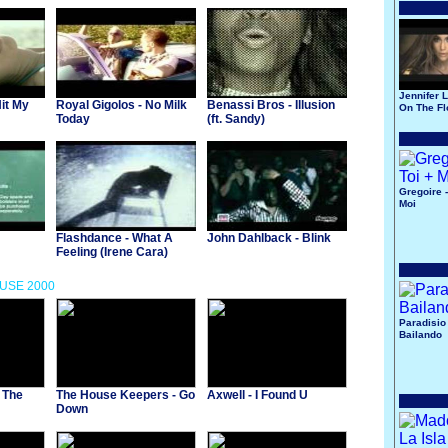
Jennifer L
it My
Royal Gigolos - No Milk
Benassi Bros - Illusion
On The Fl
Today
(ft. Sandy)
Gregoire -
Moi
Flashdance - What A
John Dahlback - Blink
Feeling (Irene Cara)
OUSE 2000
Paradisio 
Bailando
 The
The House Keepers - Go
Axwell - I Found U
Down