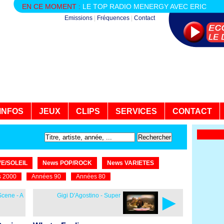
EN CE MOMENT :
LE TOP RADIO MENERGY AVEC ERIC
Emissions
|
Fréquences
|
Contact
INFOS
JEUX
CLIPS
SERVICES
CONTACT
E/SOLEIL
News POP/ROCK
News VARIETES
 2000
Années 90
Années 80
►
cene - A
Gigi D'Agostino - Super