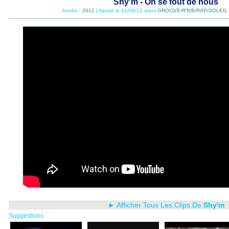
Shy'm - On se fout de nous
Année :
2012
| Ajouté le 31/08/12 dans
GROOVE/R'N'B/RAP/SOLEIL
► Afficher Tous Les Clips De
Shy'm
Suggestions