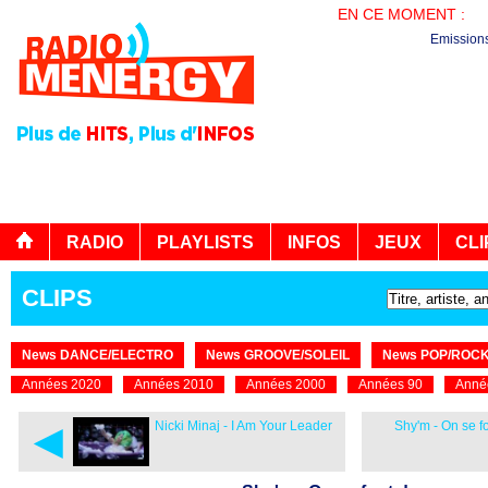
EN CE MOMENT :
PL
Emission
RADIO
PLAYLISTS
INFOS
JEUX
CLI
CLIPS
News DANCE/ELECTRO
News GROOVE/SOLEIL
News POP/ROC
Années 2020
Années 2010
Années 2000
Années 90
Anné
◄
Nicki Minaj - I Am Your Leader
Shy'm - On se f