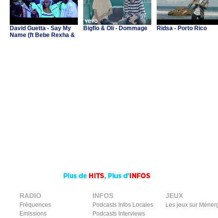
David Guetta - Say My
Bigflo & Oli - Dommage
Ridsa - Porto Rico
Name (ft Bebe Rexha &
J Balvin)
RADIO
INFOS
JEUX
Fréquences
Podcasts Infos Locales
Les jeux sur Méner
Emissions
Podcasts Interviews