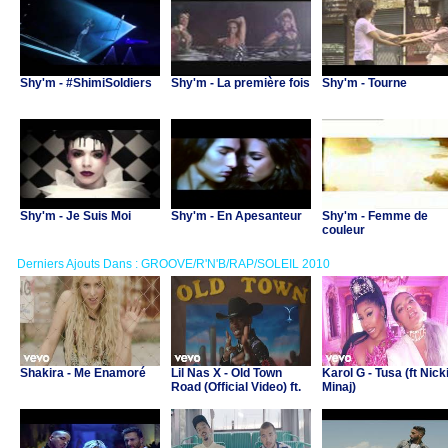
Shy'm - #ShimiSoldiers
Shy'm - La première fois
Shy'm - Tourne
Shy'm - Je Suis Moi
Shy'm - En Apesanteur
Shy'm - Femme de
couleur
Derniers Ajouts Dans : GROOVE/R'N'B/RAP/SOLEIL 2010
Shakira - Me Enamoré
Lil Nas X - Old Town
Karol G - Tusa (ft Nick
Road (Official Video) ft.
Minaj)
Billy Ray Cyrus