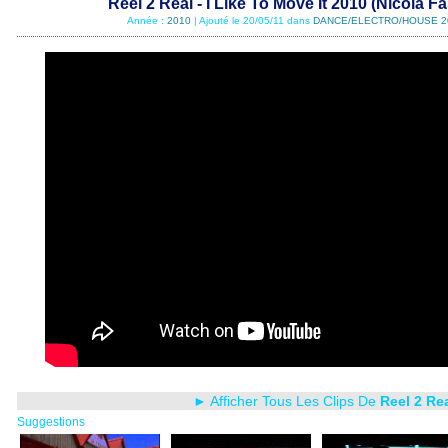
Reel 2 Real - I Like To Move It 2010 (Nicola 
Année :
2010
| Ajouté le 20/05/11 dans
DANCE/ELECTRO/HOUSE 2
► Afficher Tous Les Clips De
Reel 2 Re
Suggestions