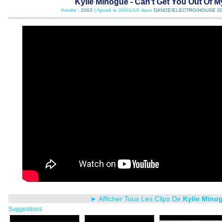
Kylie Minogue - Can't Get You Out Of 
Année :
2002
| Ajouté le 26/01/10 dans
DANCE/ELECTRO/HOUSE 2
► Afficher Tous Les Clips De
Kylie Mino
Suggestions