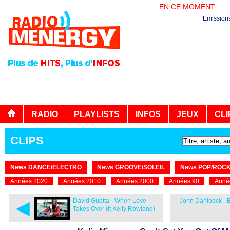
EN CE MOMENT :
PL
Emission
RADIO
PLAYLISTS
INFOS
JEUX
CLI
CLIPS
News DANCE/ELECTRO
News GROOVE/SOLEIL
News POP/ROC
Années 2020
Années 2010
Années 2000
Années 90
Anné
◄
David Guetta - When Love
John Dahlback - 
Takes Over (ft Kelly Rowland)