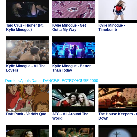
Taio Cruz - Higher (Ft.
Kylie Minogue - Get
Kylie Minogue -
Kylie Minogue)
Outta My Way
Timebomb
Kylie Minogue - All The
Kylie Minogue - Better
Lovers
Than Today
Derniers Ajouts Dans : DANCE/ELECTRO/HOUSE 2000
Daft Punk - Veridis Quo
ATC - All Around The
The House Keepers -
World
Down