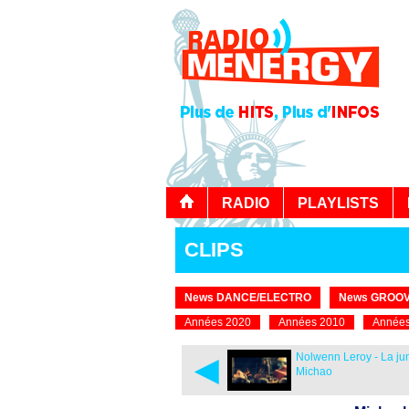
RADIO
PLAYLISTS
CLIPS
News DANCE/ELECTRO
News GROOV
Années 2020
Années 2010
Années
◄
Nolwenn Leroy - La ju
Michao