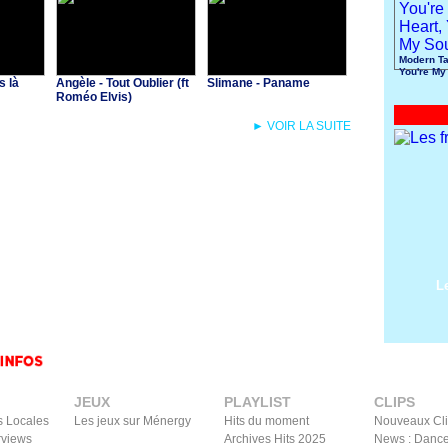
Modern Ta
You're My
s là
Angèle - Tout Oublier (ft
Slimane - Paname
You're My
Roméo Elvis)
► VOIR LA SUITE
L
JEUX
PLAYLIST
CLIPS
s Locales
Les jeux sur Ménergy
Hits du moment
Nouveaux Cl
rviews
Archives Hits 2025
News : Dance