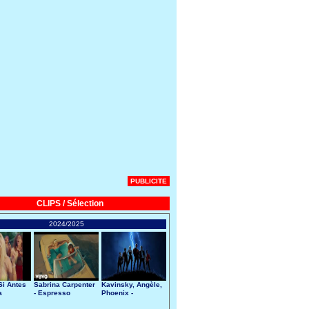
PUBLICITE
CLIPS / Sélection
2024/2025
Si Antes
Sabrina Carpenter
Kavinsky, Angèle,
a
- Espresso
Phoenix -
Nightcall