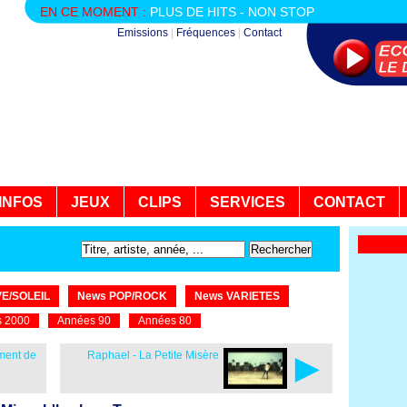
EN CE MOMENT :
PLUS DE HITS - NON STOP
Emissions
|
Fréquences
|
Contact
INFOS
JEUX
CLIPS
SERVICES
CONTACT
E/SOLEIL
News POP/ROCK
News VARIETES
 2000
Années 90
Années 80
►
ment de
Raphael - La Petite Misère