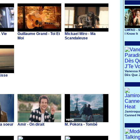
LMFAO - 
 Vie
Guillaume Grand - Toi Et
Mickael Miro - Ma
I Know It
Moi
Scandaleuse
Vanessa P
aisse
Dès Que J
Jamiroqua
Canned H
Ma soeur
Amir - On dirait
M. Pokora - Tombé