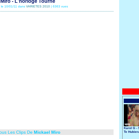
 Miro - L'horloge Tourne
é le 10/01/11 dans
VARIETES 2010
| 6363 vues
Karol G - 
Tous Les Clips De
Mickael Miro
Te Hubier
Conocido