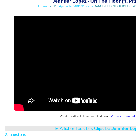
Jennifer Lopez - On The Floor (ft. Pit
Année :
2011
| Ajouté le 04/03/11 dans
DANCE/ELECTRO/HOUSE 2
Ce titre utilise la base musicale de :
Kaoma - Lambad
► Afficher Tous Les Clips De
Jennifer Lo
Suggestions