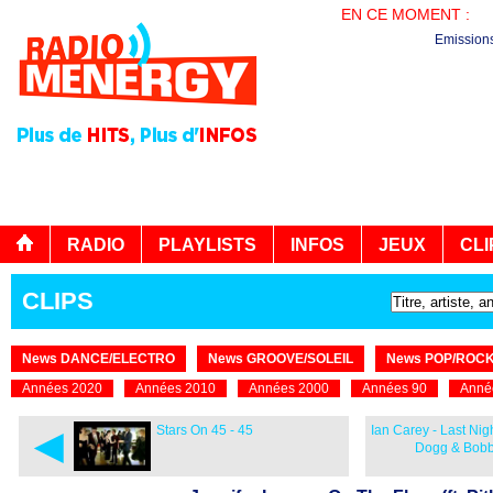
EN CE MOMENT :
PL
Emission
RADIO
PLAYLISTS
INFOS
JEUX
CLI
CLIPS
News DANCE/ELECTRO
News GROOVE/SOLEIL
News POP/ROC
Années 2020
Années 2010
Années 2000
Années 90
Anné
◄
Stars On 45 - 45
Ian Carey - Last Nig
Dogg & Bobb