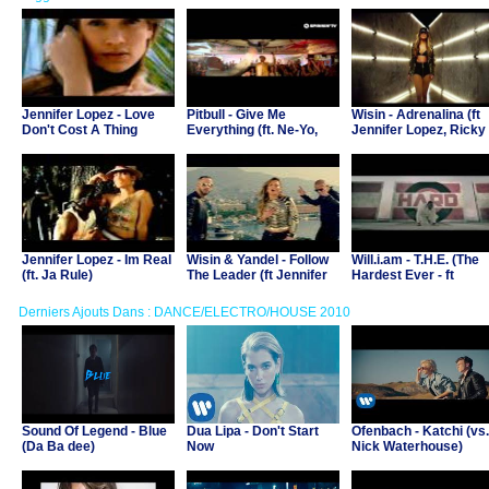
Jennifer Lopez - Love
Pitbull - Give Me
Wisin - Adrenalina (ft
Don't Cost A Thing
Everything (ft. Ne-Yo,
Jennifer Lopez, Ricky
Afrojack & Nayer)
Martin)
Jennifer Lopez - Im Real
Wisin & Yandel - Follow
Will.i.am - T.H.E. (The
(ft. Ja Rule)
The Leader (ft Jennifer
Hardest Ever - ft
Lopez)
Jennifer Lopez & Mick
Jagger)
Derniers Ajouts Dans : DANCE/ELECTRO/HOUSE 2010
Sound Of Legend - Blue
Dua Lipa - Don't Start
Ofenbach - Katchi (vs.
(Da Ba dee)
Now
Nick Waterhouse)