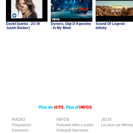
David Guetta - 2U (ft
Dynoro, Gigi D’Agostino
Sound Of Legend -
Justin Bieber)
- In My Mind
Infinity
RADIO
INFOS
JEUX
Fréquences
Podcasts Infos Locales
Les jeux sur Méner
Emissions
Podcasts Interviews