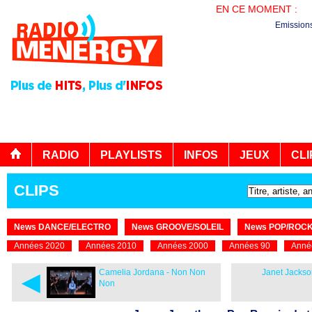
EN CE MOMENT :
PL
Emission
RADIO
PLAYLISTS
INFOS
JEUX
CLI
CLIPS
News DANCE/ELECTRO
News GROOVE/SOLEIL
News POP/ROC
Années 2020
Années 2010
Années 2000
Années 90
Anné
◄
Camelia Jordana - Non Non
Janet Jackso
Non