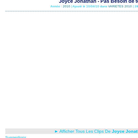
Joyce Jonathan - Pas Besoin de t
Année :
2010
| Ajouté le 10/04/10 dans
VARIETES 2010
| 3
► Afficher Tous Les Clips De
Joyce Jona
Suggestions