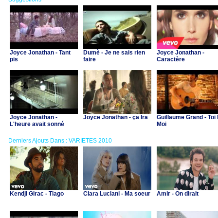
Joyce Jonathan - Tant
Dumè - Je ne sais rien
Joyce Jonathan -
pis
faire
Caractère
Joyce Jonathan -
Joyce Jonathan - ça Ira
Guillaume Grand - Toi 
L'heure avait sonné
Moi
Derniers Ajouts Dans : VARIETES 2010
Kendji Girac - Tiago
Clara Luciani - Ma soeur
Amir - On dirait