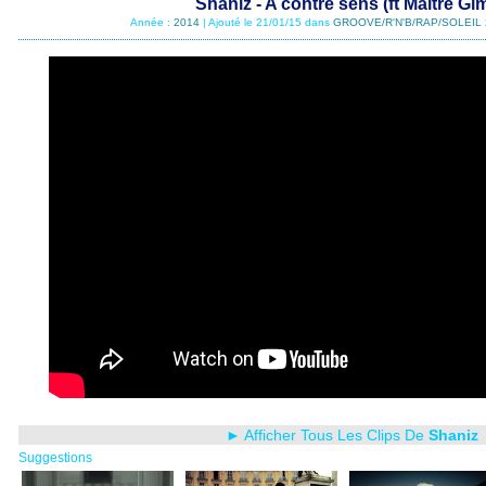
Shaniz - A contre sens (ft Maitre Gim
Année :
2014
| Ajouté le 21/01/15 dans
GROOVE/R'N'B/RAP/SOLEIL 
► Afficher Tous Les Clips De
Shaniz
Suggestions