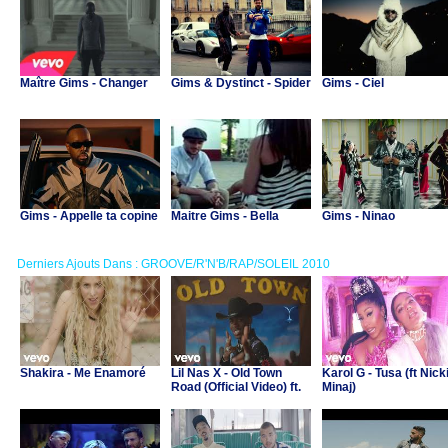
Maître Gims - Changer
Gims & Dystinct - Spider
Gims - Ciel
Gims - Appelle ta copine
Maitre Gims - Bella
Gims - Ninao
Derniers Ajouts Dans : GROOVE/R'N'B/RAP/SOLEIL 2010
Shakira - Me Enamoré
Lil Nas X - Old Town
Karol G - Tusa (ft Nick
Road (Official Video) ft.
Minaj)
Billy Ray Cyrus