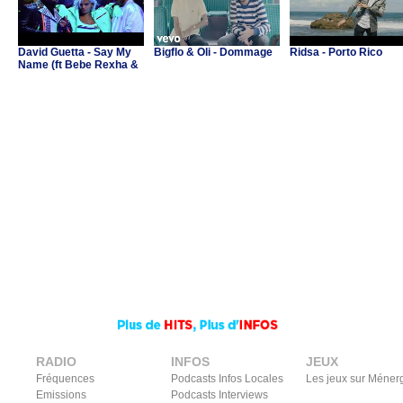
David Guetta - Say My
Bigflo & Oli - Dommage
Ridsa - Porto Rico
Name (ft Bebe Rexha &
J Balvin)
RADIO
INFOS
JEUX
Fréquences
Podcasts Infos Locales
Les jeux sur Méner
Emissions
Podcasts Interviews