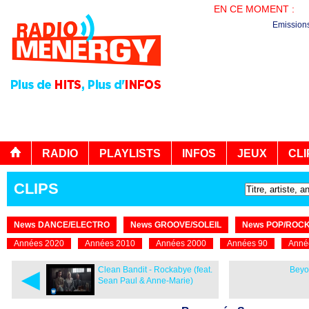
EN CE MOMENT :
B
Emission
RADIO
PLAYLISTS
INFOS
JEUX
CLI
CLIPS
News DANCE/ELECTRO
News GROOVE/SOLEIL
News POP/ROC
Années 2020
Années 2010
Années 2000
Années 90
Anné
◄
Clean Bandit - Rockabye (feat.
Beyo
Sean Paul & Anne-Marie)