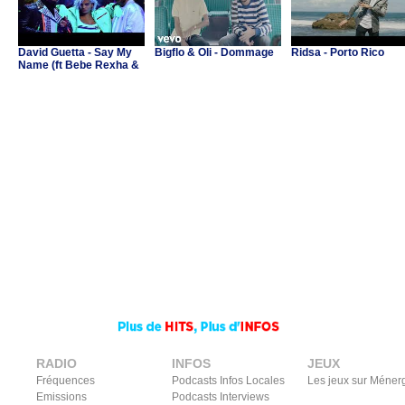
David Guetta - Say My
Bigflo & Oli - Dommage
Ridsa - Porto Rico
Name (ft Bebe Rexha &
J Balvin)
RADIO
INFOS
JEUX
Fréquences
Podcasts Infos Locales
Les jeux sur Méner
Emissions
Podcasts Interviews