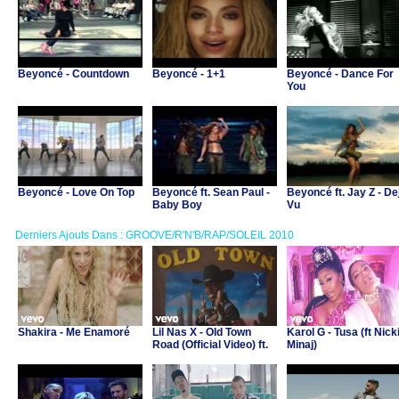
Beyoncé - Countdown
Beyoncé - 1+1
Beyoncé - Dance For
You
Beyoncé - Love On Top
Beyoncé ft. Sean Paul -
Beyoncé ft. Jay Z - De
Baby Boy
Vu
Derniers Ajouts Dans : GROOVE/R'N'B/RAP/SOLEIL 2010
Shakira - Me Enamoré
Lil Nas X - Old Town
Karol G - Tusa (ft Nick
Road (Official Video) ft.
Minaj)
Billy Ray Cyrus