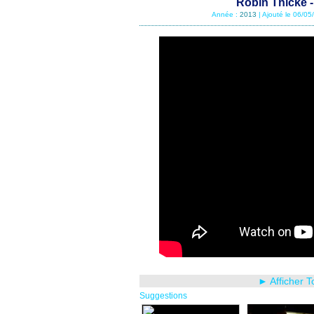
Robin Thicke - 
Année :
2013
| Ajouté le 06/0
► Afficher T
Suggestions