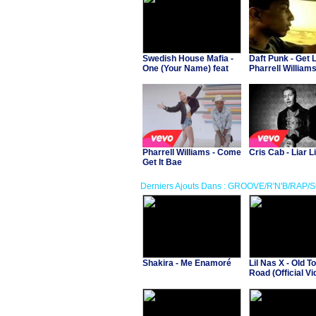
Swedish House Mafia -
Daft Punk - Get L
One (Your Name) feat
Pharrell Williams
Pharrell
Rodgers)
Pharrell Williams - Come
Cris Cab - Liar L
Get It Bae
Derniers Ajouts Dans : GROOVE/R'N'B/RAP/
Shakira - Me Enamoré
Lil Nas X - Old T
Road (Official Vid
Billy Ray Cyrus