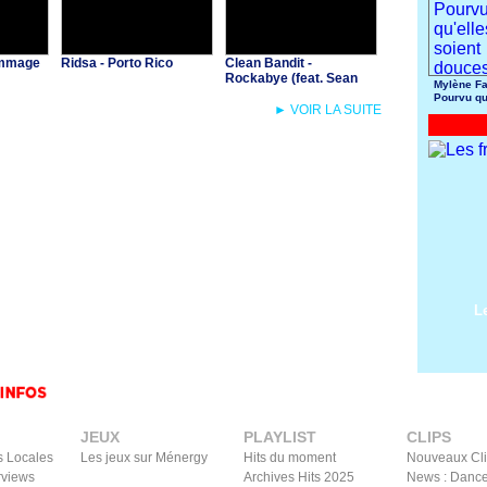
Dommage
Ridsa - Porto Rico
Clean Bandit -
Rockabye (feat. Sean
Mylène Fa
Paul & Anne-Marie)
Pourvu qu
► VOIR LA SUITE
soient do
L
JEUX
PLAYLIST
CLIPS
s Locales
Les jeux sur Ménergy
Hits du moment
Nouveaux Cl
rviews
Archives Hits 2025
News : Dance