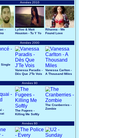
Années 2010
ac -
Lylloo & Matt
Rihanna - We
ano
Houston - Tu Y Yo
Found Love
Années 2000
 Single
Vanessa Paradis -
Vanessa Carlton -
Dès Que J'Te Vois
A Thousand Miles
Années 90
The Cranberries -
Zombie
i -
The Fugees -
eat
Killing Me Softly
Années 80