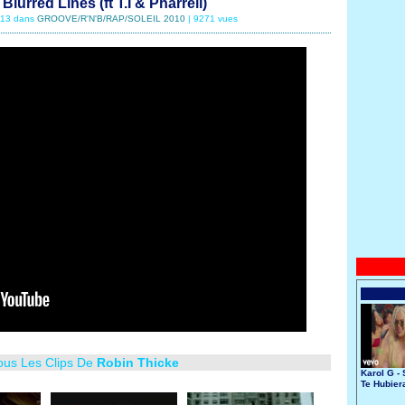
Blurred Lines (ft T.I & Pharrell)
5/13 dans
GROOVE/R'N'B/RAP/SOLEIL 2010
| 9271 vues
ous Les Clips De
Robin Thicke
Karol G - 
Te Hubier
Conocido