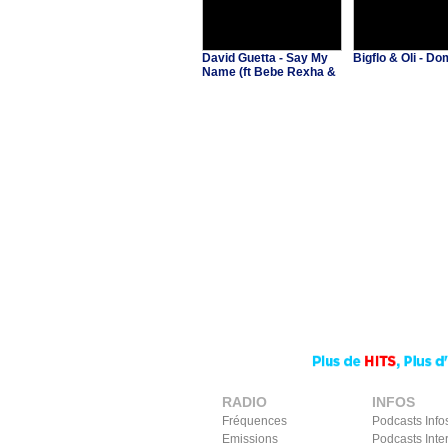
David Guetta - Say My
Bigflo & Oli - 
Name (ft Bebe Rexha &
J Balvin)
RADIO
INFOS
Fréquences
Podcasts Info
Emissions
Podcasts Inte