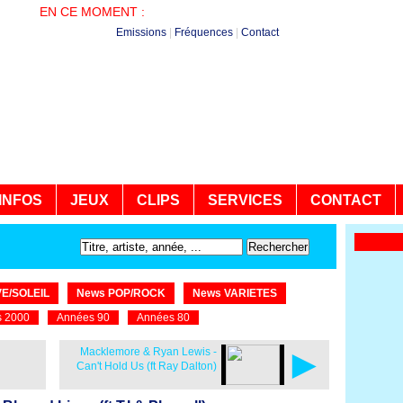
EN CE MOMENT :
PLUS DE HITS - NON STOP
Emissions
|
Fréquences
|
Contact
INFOS
JEUX
CLIPS
SERVICES
CONTACT
E/SOLEIL
News POP/ROCK
News VARIETES
 2000
Années 90
Années 80
►
Macklemore & Ryan Lewis -
Can't Hold Us (ft Ray Dalton)