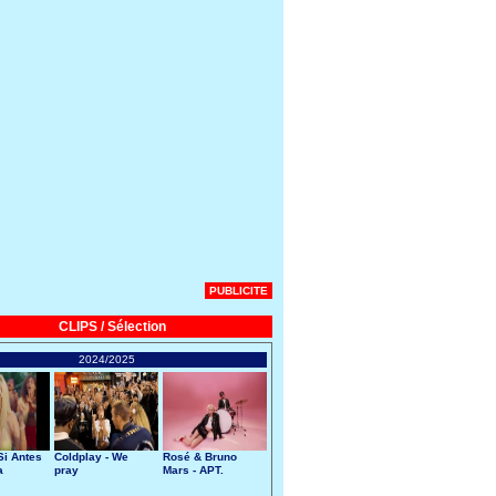
PUBLICITE
CLIPS / Sélection
2024/2025
Si Antes
Coldplay - We
Rosé & Bruno
a
pray
Mars - APT.