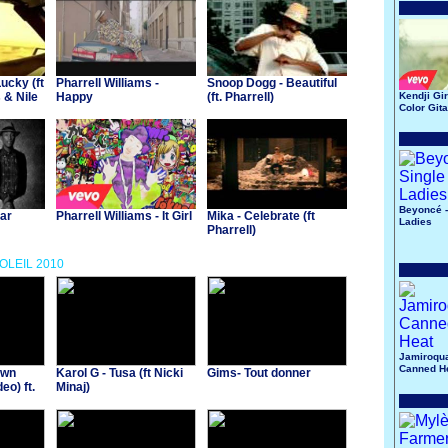
ucky (ft
Pharrell Williams -
Snoop Dogg - Beautiful
 & Nile
Happy
(ft. Pharrell)
Kendji Gir
Color Git
Beyoncé -
iar
Pharrell Williams - It Girl
Mika - Celebrate (ft
Ladies
Pharrell)
SOLEIL 2010
Jamiroqua
Canned H
own
Karol G - Tusa (ft Nicki
Gims- Tout donner
eo) ft.
Minaj)