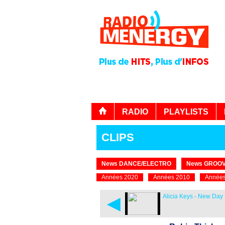
RADIO
PLAYLISTS
CLIPS
News DANCE/ELECTRO
News GROOV
Années 2020
Années 2010
Années
◄
Alicia Keys - New Day