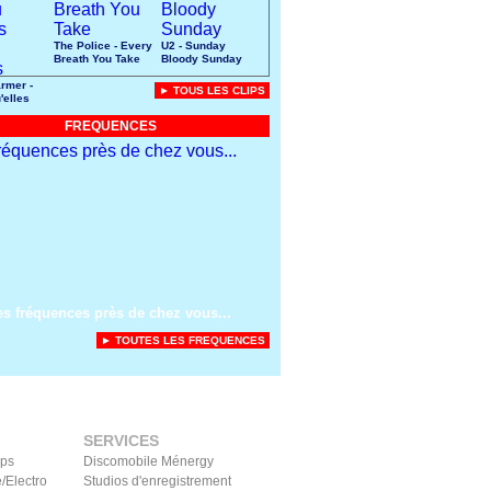
The Police - Every
U2 - Sunday
Breath You Take
Bloody Sunday
rmer -
► TOUS LES CLIPS
'elles
uces
FREQUENCES
es fréquences près de chez vous...
► TOUTES LES FREQUENCES
SERVICES
ips
Discomobile Ménergy
/Electro
Studios d'enregistrement