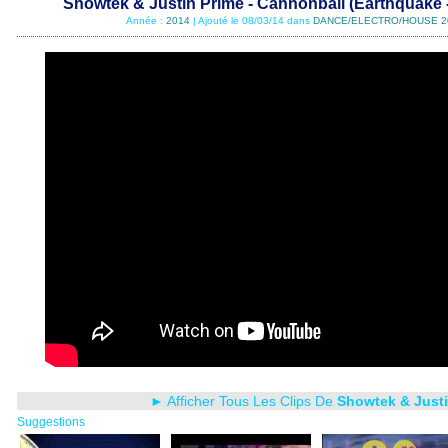
Showtek & Justin Prime - Cannonball (Earthquake 
Année :
2014
| Ajouté le 08/03/14 dans
DANCE/ELECTRO/HOUSE 2
► Afficher Tous Les Clips De
Showtek & Justi
Suggestions