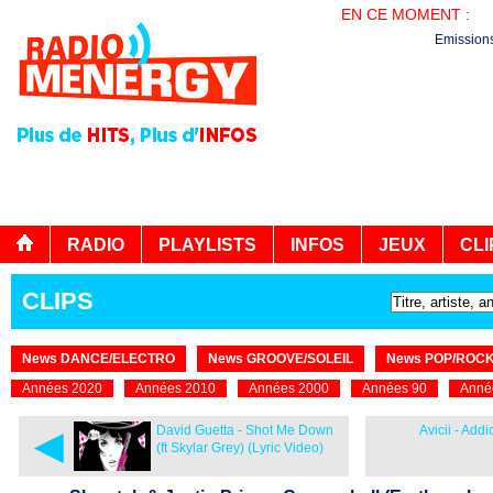
EN CE MOMENT :
B
Emission
RADIO
PLAYLISTS
INFOS
JEUX
CLI
CLIPS
News DANCE/ELECTRO
News GROOVE/SOLEIL
News POP/ROC
Années 2020
Années 2010
Années 2000
Années 90
Anné
◄
David Guetta - Shot Me Down
Avicii - Add
(ft Skylar Grey) (Lyric Video)