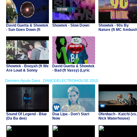
David Guetta & Showtek
Showtek - Slow Down
Showtek - 90s By
- Sun Goes Down (ft
Nature (ft MC Ambush
Magic! & Sonny Wilson)
Showtek - Booyah (ft We
David Guetta & Showtek
Are Loud & Sonny
- Bad (ft Vassy) (Lyric
Wilson)
Video)
Derniers Ajouts Dans : DANCE/ELECTRO/HOUSE 2010
Sound Of Legend - Blue
Dua Lipa - Don't Start
Ofenbach - Katchi (vs.
(Da Ba dee)
Now
Nick Waterhouse)