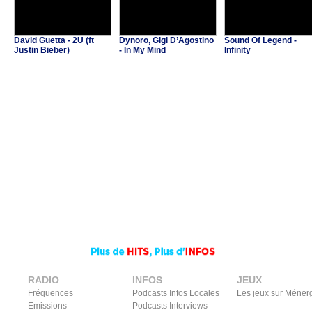
David Guetta - 2U (ft
Dynoro, Gigi D’Agostino
Sound Of Legend -
Justin Bieber)
- In My Mind
Infinity
RADIO
INFOS
JEUX
Fréquences
Podcasts Infos Locales
Les jeux sur Méner
Emissions
Podcasts Interviews