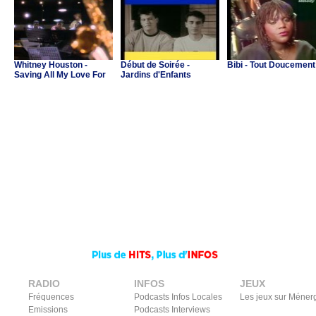
Whitney Houston -
Début de Soirée -
Bibi - Tout Doucement
Saving All My Love For
Jardins d'Enfants
You
RADIO
INFOS
JEUX
Fréquences
Podcasts Infos Locales
Les jeux sur Méner
Emissions
Podcasts Interviews