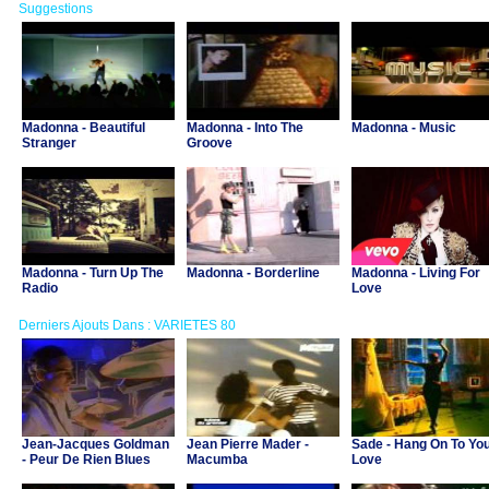
Suggestions
Madonna - Beautiful
Madonna - Into The
Madonna - Music
Stranger
Groove
Madonna - Turn Up The
Madonna - Borderline
Madonna - Living For
Radio
Love
Derniers Ajouts Dans : VARIETES 80
Jean-Jacques Goldman
Jean Pierre Mader -
Sade - Hang On To Yo
- Peur De Rien Blues
Macumba
Love