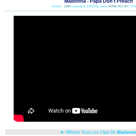
Madonna - Papa Don't Preach
Année :
1986
| Ajouté le 13/03/11 dans
VARIETES 80
| 375
► Afficher Tous Les Clips De
Madonn