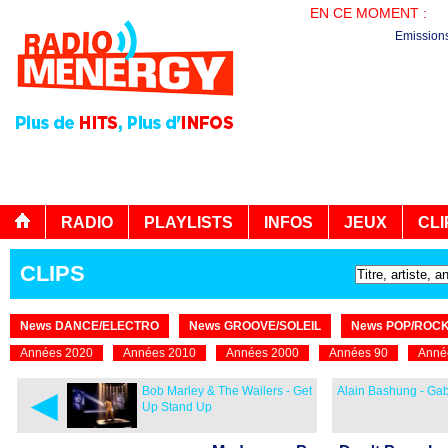
EN CE MOMENT :
LE
Emission
RADIO
PLAYLISTS
INFOS
JEUX
CLI
CLIPS
News DANCE/ELECTRO
News GROOVE/SOLEIL
News POP/ROC
Années 2020
Années 2010
Années 2000
Années 90
Anné
◄
Bob Marley & The Wailers - Get
Alain Bashung - Ga
Up Stand Up