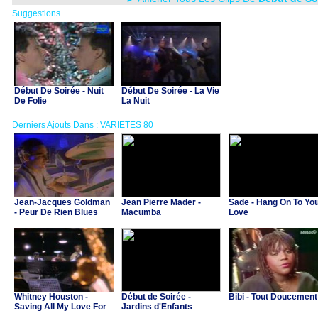
Suggestions
Début De Soirée - Nuit
Début De Soirée - La Vie
De Folie
La Nuit
Derniers Ajouts Dans : VARIETES 80
Jean-Jacques Goldman
Jean Pierre Mader -
Sade - Hang On To Yo
- Peur De Rien Blues
Macumba
Love
Whitney Houston -
Début de Soirée -
Bibi - Tout Doucement
Saving All My Love For
Jardins d'Enfants
You