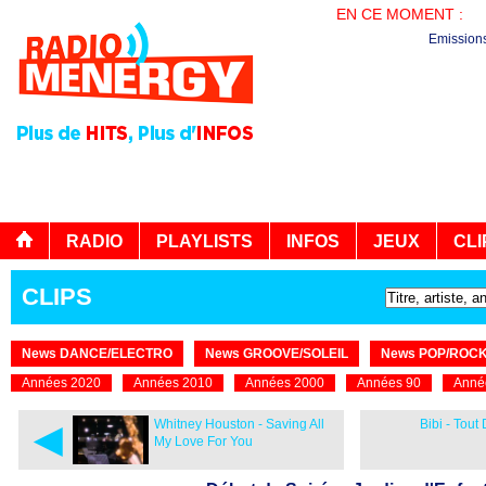
EN CE MOMENT :
LE
Emission
RADIO
PLAYLISTS
INFOS
JEUX
CLI
CLIPS
News DANCE/ELECTRO
News GROOVE/SOLEIL
News POP/ROC
Années 2020
Années 2010
Années 2000
Années 90
Anné
◄
Whitney Houston - Saving All
Bibi - Tou
My Love For You