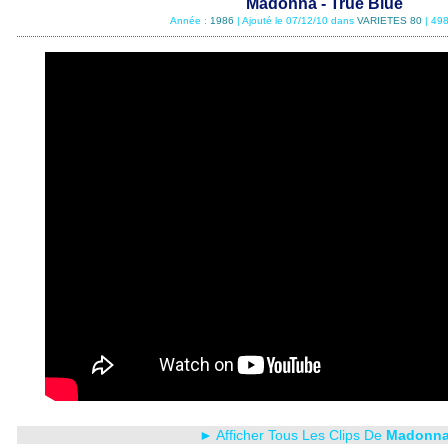
Madonna - True Blue
Année :
1986
| Ajouté le 07/12/10 dans
VARIETES 80
| 498
► Afficher Tous Les Clips De
Madonn