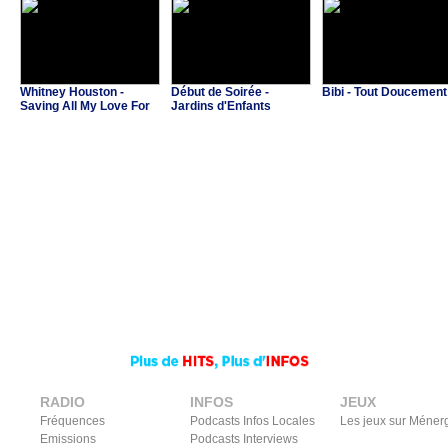
Whitney Houston -
Début de Soirée -
Bibi - Tout Doucement
Saving All My Love For
Jardins d'Enfants
You
RADIO
INFOS
JEUX
Fréquences
Podcasts Infos Locales
Les jeux sur Méner
Emissions
Podcasts Interviews