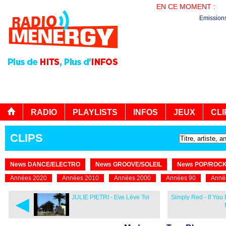
EN CE MOMENT :
PL
Emission
RADIO
PLAYLISTS
INFOS
JEUX
CLI
CLIPS
News DANCE/ELECTRO
News GROOVE/SOLEIL
News POP/ROC
Années 2020
Années 2010
Années 2000
Années 90
Anné
◄
JULIE PIETRI - Eve Lève Toi
Simply Red - If You