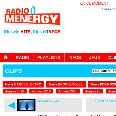
EN CE MOMENT :
PL
Emission
RADIO
PLAYLISTS
INFOS
JEUX
CLI
CLIPS
News DANCE/ELECTRO
News GROOVE/SOLEIL
News POP/ROC
Années 2020
Années 2010
Années 2000
Années 90
Anné
◄
Desireless - john
Début de Soiré