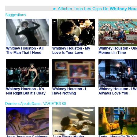
► Afficher Tous Les Clips De
Whitney Hou
Suggestions
Whitney Houston - All
Whitney Houston - My
Whitney Houston - On
The Man That I Need
Love Is Your Love
Moment In Time
Whitney Houston - It's
Whitney Houston - I
Whitney Houston - I Wi
Not Right But It's Okay
Have Nothing
Always Love You
Derniers Ajouts Dans : VARIETES 80