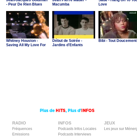
Jean-Jacques Goldman
Jean Pierre Mader -
Sade - Hang On To Yo
- Peur De Rien Blues
Macumba
Love
Whitney Houston -
Début de Soirée -
Bibi - Tout Doucement
Saving All My Love For
Jardins d'Enfants
You
RADIO
INFOS
JEUX
Fréquences
Podcasts Infos Locales
Les jeux sur Méner
Emissions
Podcasts Interviews