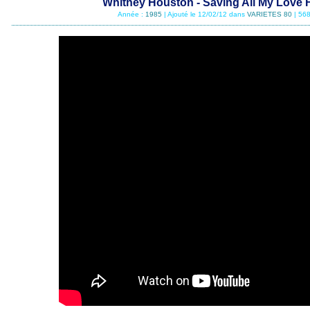
Whitney Houston - Saving All My Love 
Année :
1985
| Ajouté le 12/02/12 dans
VARIETES 80
| 568