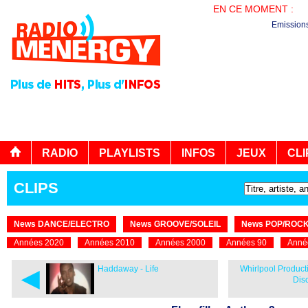
EN CE MOMENT :
LA
Emission
RADIO
PLAYLISTS
INFOS
JEUX
CLI
CLIPS
News DANCE/ELECTRO
News GROOVE/SOLEIL
News POP/ROC
Années 2020
Années 2010
Années 2000
Années 90
Anné
◄
Haddaway - Life
Whirlpool Product
Dis