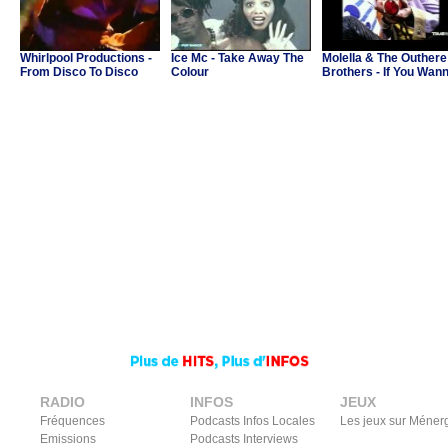
Whirlpool Productions -
Ice Mc - Take Away The
Molella & The Outhere
From Disco To Disco
Colour
Brothers - If You Wan
Party
RADIO
INFOS
JEUX
Fréquences
Podcasts Infos Locales
Les jeux sur Méner
Emissions
Podcasts Interviews