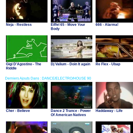
Neja - Restless
Eiffel 65 - Move Your
666 - Alarma!
Body
Gigi D'Agostino - The
Dj Valium - Doin It again
Re Flex - Ubap
Riddle
Derniers Ajouts Dans : DANCE/ELECTRO/HOUSE 90
Cher - Believe
Dance 2 Trance - Power
Haddaway - Life
Of American Natives