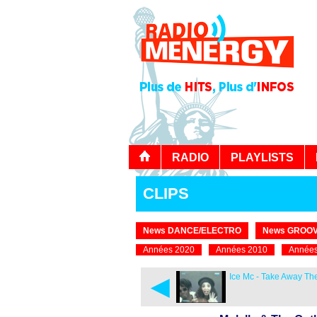
RADIO
PLAYLISTS
CLIPS
News DANCE/ELECTRO
News GROOV
Années 2020
Années 2010
Années
◄
Ice Mc - Take Away Th