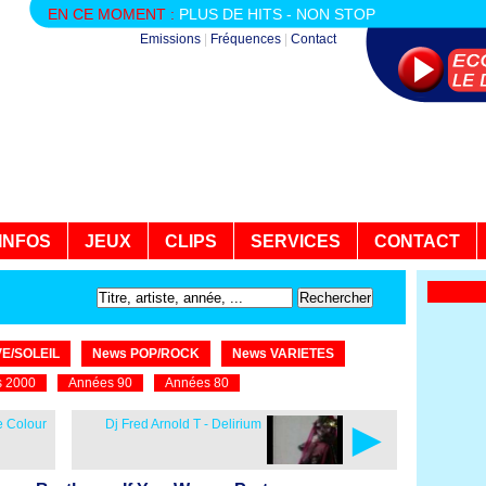
EN CE MOMENT :
PLUS DE HITS - NON STOP
Emissions
|
Fréquences
|
Contact
INFOS
JEUX
CLIPS
SERVICES
CONTACT
E/SOLEIL
News POP/ROCK
News VARIETES
 2000
Années 90
Années 80
►
e Colour
Dj Fred Arnold T - Delirium