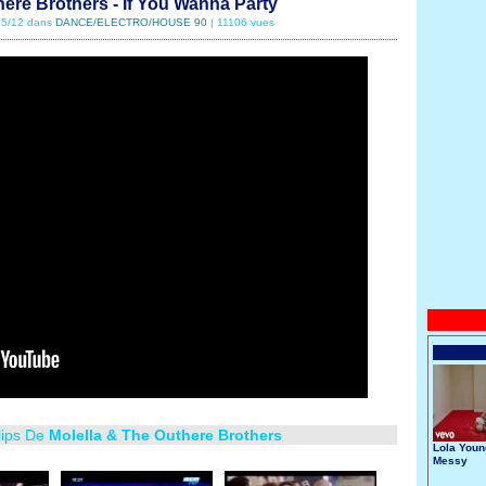
here Brothers - If You Wanna Party
/05/12 dans
DANCE/ELECTRO/HOUSE 90
| 11106 vues
lips De
Molella & The Outhere Brothers
Lola Youn
Messy