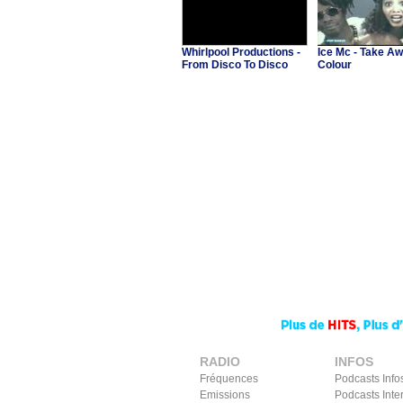
Whirlpool Productions -
Ice Mc - Take A
From Disco To Disco
Colour
RADIO
INFOS
Fréquences
Podcasts Info
Emissions
Podcasts Inte