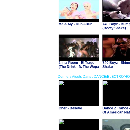
Me & My - Dub-I-Dub
740 Boyz - Bum
(Booty Shake)
2 in a Room - El Trago
740 Boyz - Shi
(The Drink - ft. The Wepa
Shake
Man)
Derniers Ajouts Dans : DANCE/ELECTRO/H
Cher - Believe
Dance 2 Trance 
Of American Nat