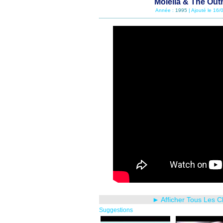
Molella & The Out
Année :
1995
| Ajouté le 16
► Afficher Tous Les C
Suggestions