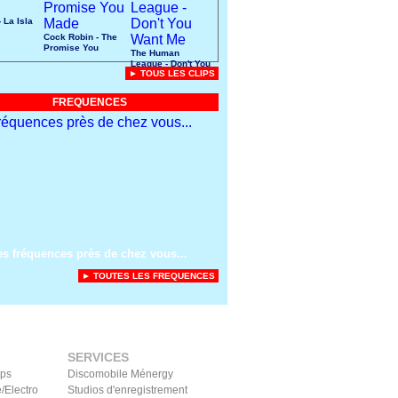
 La Isla
Cock Robin - The
Promise You
The Human
Made
League - Don't You
► TOUS LES CLIPS
Want Me
FREQUENCES
es fréquences près de chez vous...
► TOUTES LES FREQUENCES
SERVICES
ips
Discomobile Ménergy
/Electro
Studios d'enregistrement