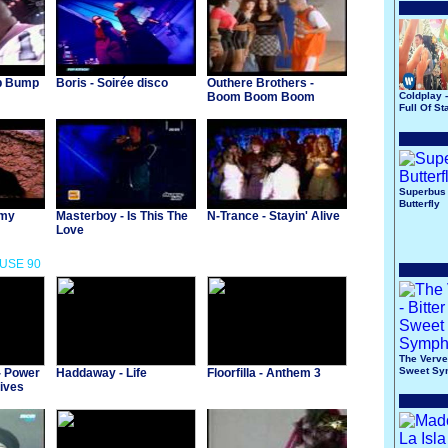
p Bump
Boris - Soirée disco
Outhere Brothers -
Boom Boom Boom
Coldplay 
Full Of St
Superbus 
Butterfly
mmy
Masterboy - Is This The
N-Trance - Stayin' Alive
Love
OUSE 90
The Verve 
Sweet Sy
- Power
Haddaway - Life
Floorfilla - Anthem 3
ives