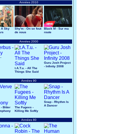
Années 2010
- A Sky
Shy'm - On se fout
Black M - Sur ma
ars
de nous
route
Années 2000
-
Guru Josh Project
- Infinity 2008
t.A.T.u. - All The
Things She Said
Années 90
Snap - Rhythm Is
A Dancer
- Bitter
The Fugees -
mphony
Killing Me Softly
Années 80