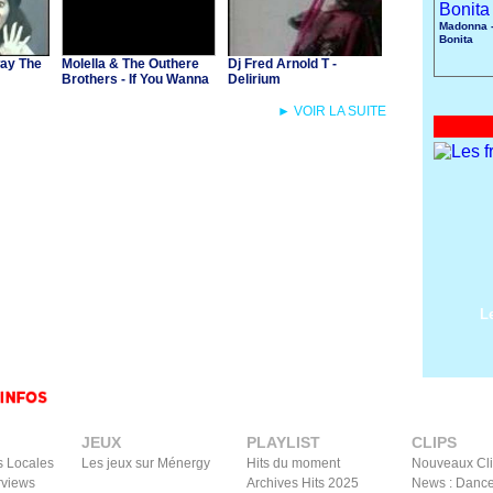
Madonna -
Bonita
way The
Molella & The Outhere
Dj Fred Arnold T -
Brothers - If You Wanna
Delirium
Party
► VOIR LA SUITE
L
JEUX
PLAYLIST
CLIPS
s Locales
Les jeux sur Ménergy
Hits du moment
Nouveaux Cl
rviews
Archives Hits 2025
News : Dance