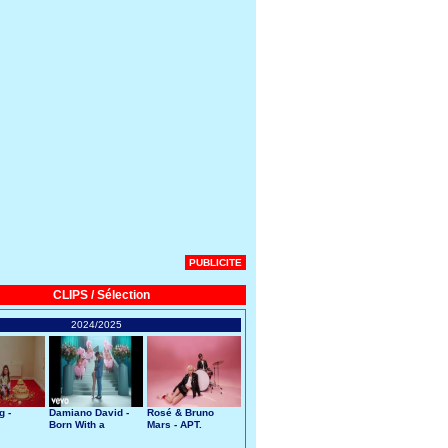
PUBLICITE
CLIPS / Sélection
2024/2025
g -
Damiano David -
Rosé & Bruno
Born With a
Mars - APT.
Broken Heart