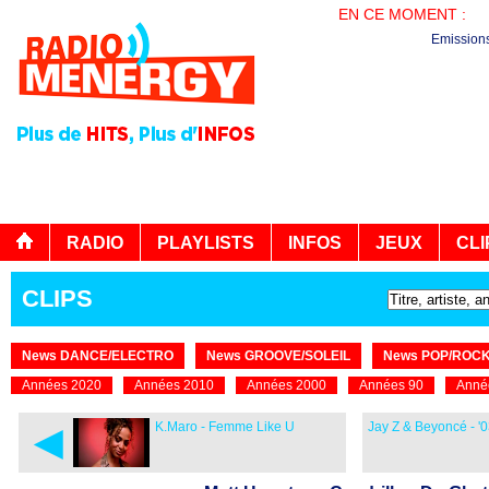
EN CE MOMENT :
AG
Emission
RADIO
PLAYLISTS
INFOS
JEUX
CLI
CLIPS
News DANCE/ELECTRO
News GROOVE/SOLEIL
News POP/ROC
Années 2020
Années 2010
Années 2000
Années 90
Anné
◄
K.Maro - Femme Like U
Jay Z & Beyoncé - '