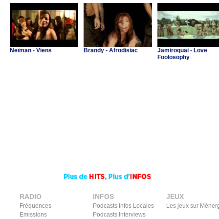
Neïman - Viens
Brandy - Afrodisiac
Jamiroquai - Love
Foolosophy
RADIO
INFOS
JEUX
Fréquences
Podcasts Infos Locales
Les jeux sur Méner
Emissions
Podcasts Interviews