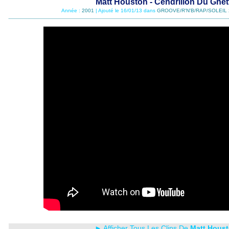
Matt Houston - Cendrillon Du Ghet
Année :
2001
| Ajouté le 16/01/13 dans
GROOVE/R'N'B/RAP/SOLEIL 
► Afficher Tous Les Clips De
Matt Hous