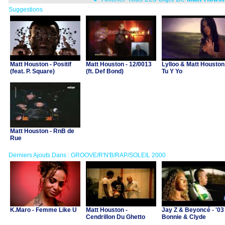
Suggestions
Matt Houston - Positif
Matt Houston - 12/0013
Lylloo & Matt Houston
(feat. P. Square)
(ft. Def Bond)
Tu Y Yo
Matt Houston - RnB de
Rue
Derniers Ajouts Dans : GROOVE/R'N'B/RAP/SOLEIL 2000
K.Maro - Femme Like U
Matt Houston -
Jay Z & Beyoncé - '03
Cendrillon Du Ghetto
Bonnie & Clyde