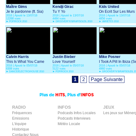
Maître Gims
Kendji Girac
Kids United
Je te pardonne (ft. Sia)
Tu Y Yo
On Ecrit Sur Les Murs
2016 | Ajouté le 13/07/16
2016 | Ajouté le 13/07/16
2016 | Ajouté le 13/07/16
12268 vues
4484 vues
4856 vues
►
POP/ROCK 2010
►
GROOVE/R'N'B/RAP/SOLEIL 2010
►
VARIETES 2010
Calvin Harris
Justin Bieber
Mike Posner
This Is What You Came
Love Yourself
I Took A Pill In Ibiza (
2016 | Ajouté le 05/07/16
2016 | Ajouté le 05/07/16
2016 | Ajouté le 05/07/16
For (ft. Rihanna)
Remix)
6308 vues
5122 vues
4960 vues
►
DANCE/ELECTRO/HOUSE 2010
►
POP/ROCK 2010
►
GROOVE/R'N'B/RAP/SOLEIL 2
1
2
Page Suivante
RADIO
INFOS
JEUX
Fréquences
Podcasts Infos Locales
Les jeux sur Méner
Emissions
Podcasts Interviews
L'équipe
Météo Locale
Historique
Contactez Nous