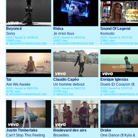
Beyoncé
Ridsa
Sound Of Legend
Sorry
Je m'en fous
Komodo
2016 | Ajouté le 19/08/16
2016 | Ajouté le 29/07/16
2016 | Ajouté le 29/07/16
12669 vues
11693 vues
13962 vues
►
GROOVE/R'N'B/RAP/SOLEIL 2010
►
GROOVE/R'N'B/RAP/SOLEIL 2010
►
DANCE/ELECTRO/HOUSE 201
Tal
Claudio Capéo
Enrique Iglesias
Are We Awake
Un homme debout
Duele El Corazon (ft.
2016 | Ajouté le 29/07/16
2016 | Ajouté le 29/07/16
2016 | Ajouté le 17/07/16
Wisin)
11782 vues
12156 vues
12691 vues
►
GROOVE/R'N'B/RAP/SOLEIL 2010
►
VARIETES 2010
►
GROOVE/R'N'B/RAP/SOLEIL 2
Justin Timberlake
Boulevard des airs
Drake
Can't Stop This Feeling
Bruxelles
One Dance (ft Kyla &