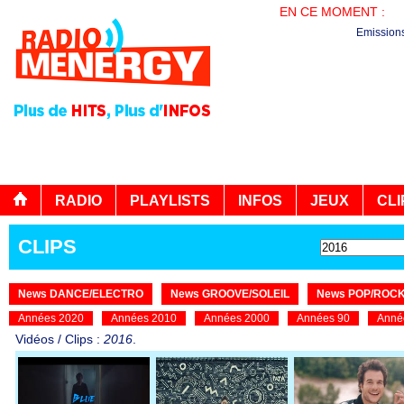
EN CE MOMENT :
LE
Emission
RADIO
PLAYLISTS
INFOS
JEUX
CLI
CLIPS
News DANCE/ELECTRO
News GROOVE/SOLEIL
News POP/ROC
Années 2020
Années 2010
Années 2000
Années 90
Anné
Vidéos / Clips :
2016
.