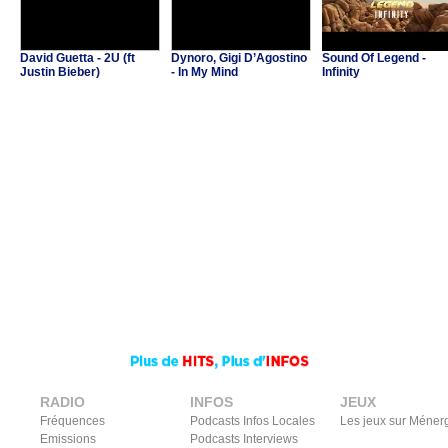
David Guetta - 2U (ft
Dynoro, Gigi D’Agostino
Sound Of Legend -
Justin Bieber)
- In My Mind
Infinity
RADIO
INFOS
JEUX
Fréquences
Podcasts Infos Locales
Les jeux sur Méner
Emissions
Podcasts Interviews