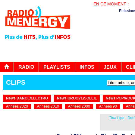
EN CE MOMENT :
PL
Emission
RADIO
PLAYLISTS
INFOS
JEUX
CLI
CLIPS
News DANCE/ELECTRO
News GROOVE/SOLEIL
News POP/ROC
Années 2020
Années 2010
Années 2000
Années 90
Anné
Dua Lipa - Don'