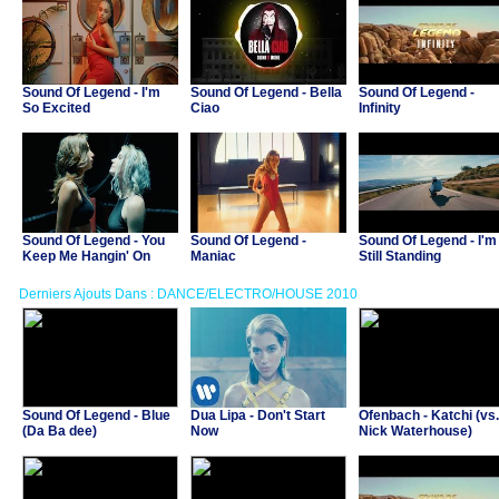
Sound Of Legend - I'm
Sound Of Legend - Bella
Sound Of Legend -
So Excited
Ciao
Infinity
Sound Of Legend - You
Sound Of Legend -
Sound Of Legend - I'm
Keep Me Hangin' On
Maniac
Still Standing
Derniers Ajouts Dans : DANCE/ELECTRO/HOUSE 2010
Sound Of Legend - Blue
Dua Lipa - Don't Start
Ofenbach - Katchi (vs.
(Da Ba dee)
Now
Nick Waterhouse)