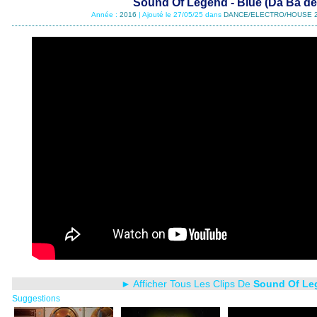
Sound Of Legend - Blue (Da Ba de
Année :
2016
| Ajouté le 27/05/25 dans
DANCE/ELECTRO/HOUSE 
► Afficher Tous Les Clips De
Sound Of Le
Suggestions