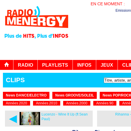
EN CE MOMENT :
PL
Emission
RADIO
PLAYLISTS
INFOS
JEUX
CLI
CLIPS
News DANCE/ELECTRO
News GROOVE/SOLEIL
News POP/ROC
Années 2020
Années 2010
Années 2000
Années 90
Anné
◄
Lucenzo - Wine It Up (ft Sean
Rihanna 
Paul)