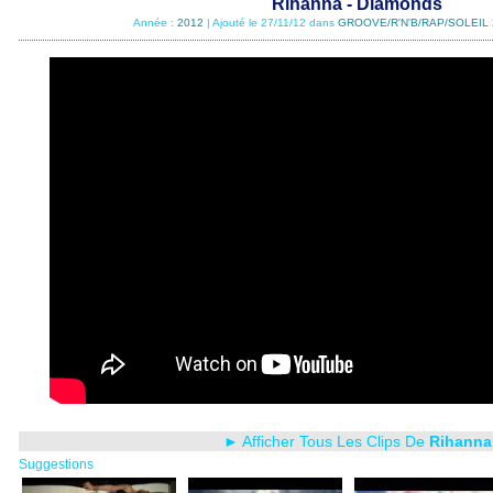
Rihanna - Diamonds
Année :
2012
| Ajouté le 27/11/12 dans
GROOVE/R'N'B/RAP/SOLEIL 
► Afficher Tous Les Clips De
Rihanna
Suggestions