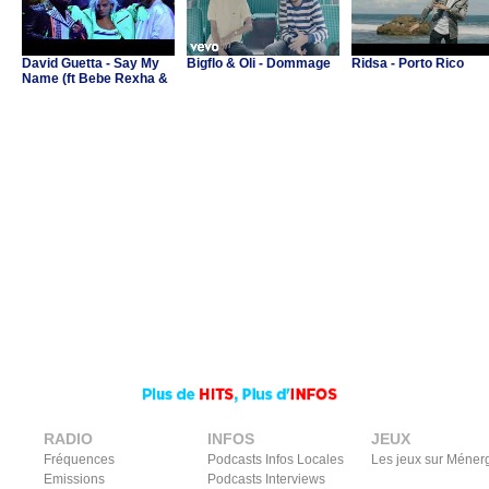
David Guetta - Say My
Bigflo & Oli - Dommage
Ridsa - Porto Rico
Name (ft Bebe Rexha &
J Balvin)
RADIO
INFOS
JEUX
Fréquences
Podcasts Infos Locales
Les jeux sur Méner
Emissions
Podcasts Interviews