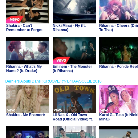
Shakira - Can't
Nicki Minaj - Fly (ft.
Rihanna - Cheers (Dri
Remember to Forget
Rihanna)
To That)
You (ft Rihanna)
Rihanna - What's My
Eminem - The Monster
Rihanna - Pon de Rep
Name? (ft. Drake)
(ft Rihanna)
Derniers Ajouts Dans : GROOVE/R'N'B/RAP/SOLEIL 2010
Shakira - Me Enamoré
Lil Nas X - Old Town
Karol G - Tusa (ft Nick
Road (Official Video) ft.
Minaj)
Billy Ray Cyrus