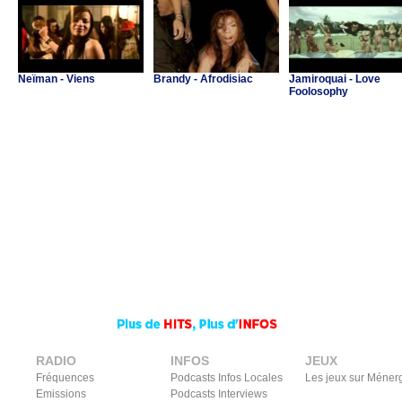
Neïman - Viens
Brandy - Afrodisiac
Jamiroquai - Love
Foolosophy
RADIO
INFOS
JEUX
Fréquences
Podcasts Infos Locales
Les jeux sur Méner
Emissions
Podcasts Interviews