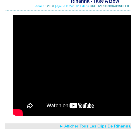
Rihanna - Take A Bow
Année :
2008
| Ajouté le 24/01/11 dans
GROOVE/R'N'B/RAP/SOLEIL 
► Afficher Tous Les Clips De
Rihanna