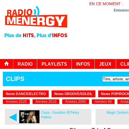
EN CE MOMENT :
B
Emission
RADIO
PLAYLISTS
INFOS
JEUX
CLI
CLIPS
News DANCE/ELECTRO
News GROOVE/SOLEIL
News POP/ROC
Années 2020
Années 2010
Années 2000
Années 90
Anné
◄
Ciara - Goodies (ft Petey
Magic System 
Pablo)