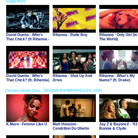
Suggestions
David Guetta - Who's
Rihanna - Rude Boy
Rihanna - Only Girl (In
That Chick? (ft Rihanna -
The World)
night version)
David Guetta - Who's
Rihanna - Shut Up And
Rihanna - What's My
That Chick? (ft. Rihanna)
Drive
Name? (ft. Drake)
Derniers Ajouts Dans : GROOVE/R'N'B/RAP/SOLEIL 2000
K.Maro - Femme Like U
Matt Houston -
Jay Z & Beyoncé - '03
Cendrillon Du Ghetto
Bonnie & Clyde